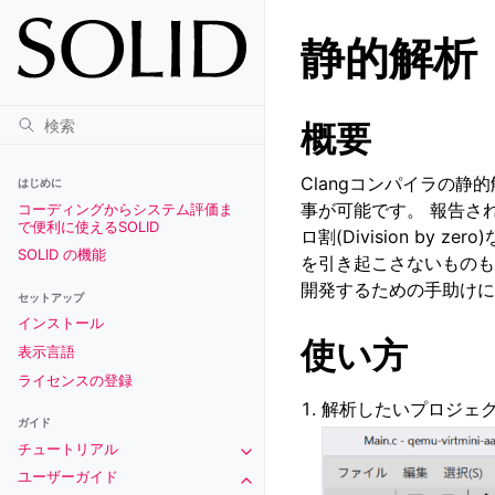
静的解析
概要
Clangコンパイラの
はじめに
事が可能です。 報告される問
コーディングからシステム評価ま
で便利に使えるSOLID
ロ割(Division by
SOLID の機能
を引き起こさないものも
開発するための手助けに
セットアップ
インストール
使い方
表示言語
ライセンスの登録
解析したいプロジェ
ガイド
チュートリアル
Toggle navigation of チュートリアル
ユーザーガイド
Toggle navigation of ユーザーガイド