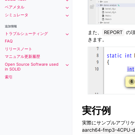
Toggle navigation of SOLID-Rust
ベアメタル
Toggle navigation of ベアメタル
シミュレータ
Toggle navigation of シミュレータ
追加情報
また、
REPORT
の項
トラブルシューティング
Toggle navigation of トラブルシ
きます。
FAQ
リリースノート
マニュアル更新履歴
Open Source Software used
Toggle navigation of Open Source S
in SOLID
索引
実行例
実際にサンプルアプリケ
aarch64-fmp3-4CPU-d