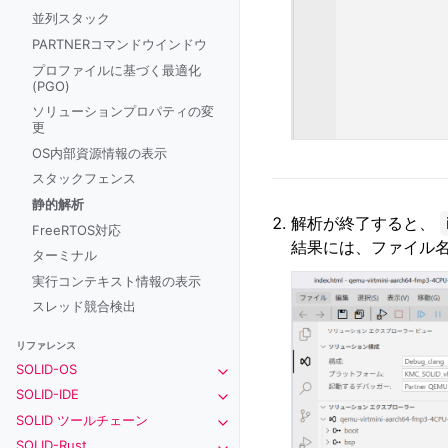
並列スタック
PARTNERコマンドウインドウ
プロファイルに基づく最適化
(PGO)
ソリューションプロパティの変
更
OS内部資源情報の表示
スタックフェンス
静的解析
解析が終了すると、
FreeRTOS対応
結果には、ファイル
ターミナル
実行コンテキスト情報の表示
スレッド競合検出
リファレンス
SOLID-OS
Toggle navigation of SOLID-OS
SOLID-IDE
Toggle navigation of SOLID-IDE
SOLID ツールチェーン
Toggle navigation of SOLID ツー
SOLID-Rust