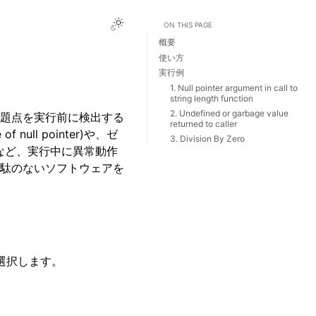
Toggle Light / Dark / Auto color them
ON THIS PAGE
概要
使い方
実行例
1. Null pointer argument in call to
string length function
2. Undefined or garbage value
問題点を実行前に検出する
returned to caller
ull pointer)や、ゼ
3. Division By Zero
re)など、実行中に異常動作
駄のないソフトウェアを
選択します。