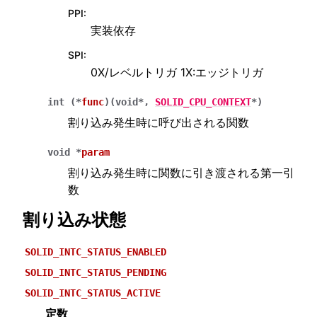
PPI
:
実装依存
SPI
:
0X/レベルトリガ 1X:エッジトリガ
int
(
*
func
)
(
void
*
,
SOLID_CPU_CONTEXT
*
)
割り込み発生時に呼び出される関数
void
*
param
割り込み発生時に関数に引き渡される第一引
数
割り込み状態
SOLID_INTC_STATUS_ENABLED
SOLID_INTC_STATUS_PENDING
SOLID_INTC_STATUS_ACTIVE
定数