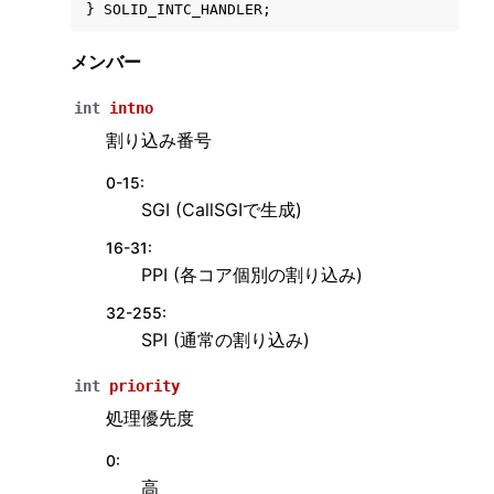
}
SOLID_INTC_HANDLER
;
メンバー
int
intno
割り込み番号
0-15
:
SGI (CallSGIで生成)
16-31
:
PPI (各コア個別の割り込み)
32-255
:
SPI (通常の割り込み)
int
priority
処理優先度
ggle navigation of ファイルシステム
0
:
高
ggle navigation of Kernel