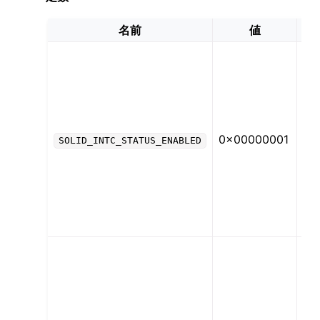
名前
値
説
割
込
が
効
な
0x00000001
て
SOLID_INTC_STATUS_ENABLED
る
と
示
ま
す
割
込
が
生
て