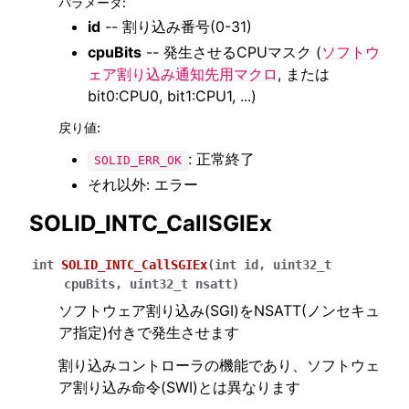
パラメータ
:
id
-- 割り込み番号(0-31)
cpuBits
-- 発生させるCPUマスク (
ソフトウ
ェア割り込み通知先用マクロ
, または
bit0:CPU0, bit1:CPU1, ...)
戻り値
:
: 正常終了
SOLID_ERR_OK
それ以外: エラー
SOLID_INTC_CallSGIEx
int
SOLID_INTC_CallSGIEx
(
int
id
,
uint32_t
cpuBits
,
uint32_t
nsatt
)
ソフトウェア割り込み(SGI)をNSATT(ノンセキュ
ア指定)付きで発生させます
割り込みコントローラの機能であり、ソフトウェ
ア割り込み命令(SWI)とは異なります