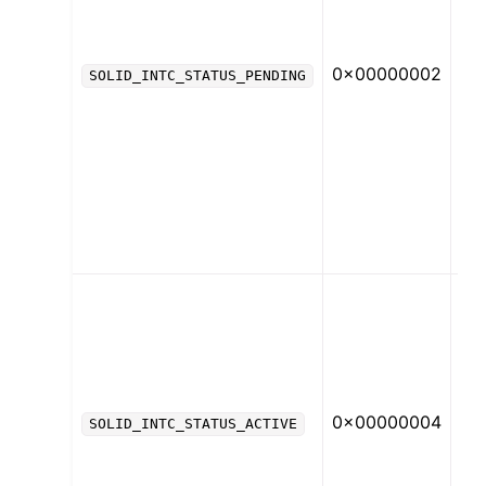
る
が
0x00000002
処
SOLID_INTC_STATUS_PENDING
待
で
る
と
示
ま
す
割
込
処
を
行
0x00000004
で
SOLID_INTC_STATUS_ACTIVE
る
と