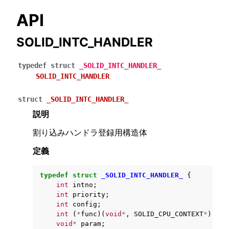
API
ggle navigation of SOLID-OS
SOLID_INTC_HANDLER
typedef
struct
_SOLID_INTC_HANDLER_
ggle navigation of Core Service
SOLID_INTC_HANDLER
struct
_SOLID_INTC_HANDLER_
説明
割り込みハンドラ登録用構造体
定義
typedef
struct
_SOLID_INTC_HANDLER_
{
int
intno
;
int
priority
;
int
config
;
int
(
*
func
)(
void
*
,
SOLID_CPU_CONTEXT
*
);
void
*
param
;