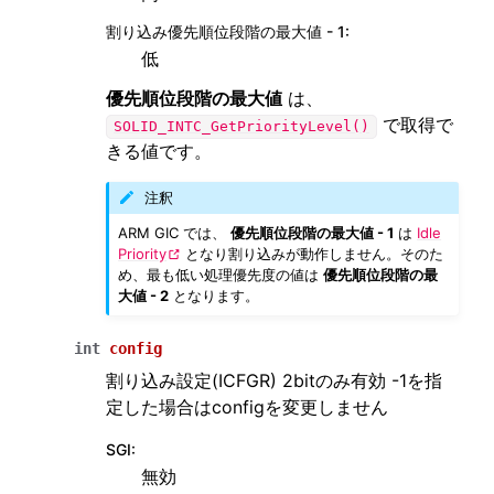
割り込み優先順位段階の最大値 - 1
:
低
ggle navigation of ダイアグ/プロファイル機能実装用途向け API
優先順位段階の最大値
は、
ggle navigation of SOLID-IDE
で取得で
SOLID_INTC_GetPriorityLevel()
ggle navigation of SOLID ツールチェーン
きる値です。
ggle navigation of SOLID-Rust
ggle navigation of ベアメタル
注釈
ggle navigation of シミュレータ
ARM GIC では、
優先順位段階の最大値 - 1
は
Idle
Priority
となり割り込みが動作しません。そのた
め、最も低い処理優先度の値は
優先順位段階の最
ggle navigation of トラブルシューティング
大値 - 2
となります。
int
config
割り込み設定(ICFGR) 2bitのみ有効 -1を指
定した場合はconfigを変更しません
ggle navigation of Open Source Software used in SOLID
SGI
:
無効