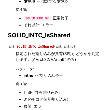
group
-- 指定するgroup
戻り値
:
: 正常終了
SOLID_ERR_OK
それ以外: エラー
SOLID_INTC_IsShared
int
SOLID_INTC_IsShared
(
int
intno
)
指定された割り込みが共有(SPI)かどうかを判定
します。(AArch32/AArch64のみ)
パラメータ
:
intno
-- 割り込み番号
戻り値
:
1: SPI(共有割り込み)
0: PPI(コア個別割り込み)
負値: エラー