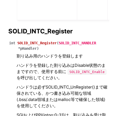
示
ま
す
SOLID_INTC_Register
int
SOLID_INTC_Register
(
SOLID_INTC_HANDLER
*
pHandler
)
割り込み用のハンドラを登録します
ハンドラを登録した割り込みはDisable状態のま
まですので、使用する前に
SOLID_INTC_Enable
を呼び出してください。
ハンドラは必ずSOLID_INTC_UnRegister()まで確
保されている、かつ書き込み可能な領域
(.bss/.data領域またはmalloc等で確保した領域)
を使用してください。
SGIおよびPPI(intno:0-31)は、割り込みを受け取