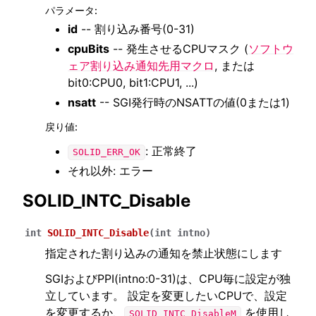
パラメータ
:
id
-- 割り込み番号(0-31)
cpuBits
-- 発生させるCPUマスク (
ソフトウ
ェア割り込み通知先用マクロ
, または
bit0:CPU0, bit1:CPU1, ...)
nsatt
-- SGI発行時のNSATTの値(0または1)
戻り値
:
: 正常終了
SOLID_ERR_OK
それ以外: エラー
SOLID_INTC_Disable
int
SOLID_INTC_Disable
(
int
intno
)
指定された割り込みの通知を禁止状態にします
SGIおよびPPI(intno:0-31)は、CPU毎に設定が独
立しています。 設定を変更したいCPUで、設定
を変更するか、
を使用し
SOLID_INTC_DisableM