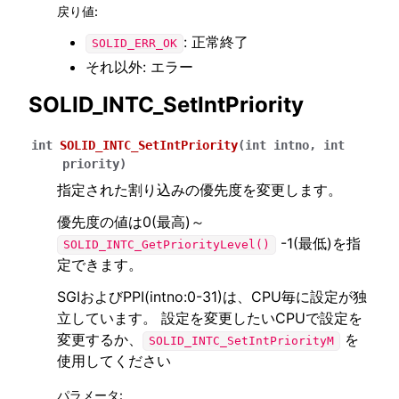
戻り値
:
: 正常終了
SOLID_ERR_OK
それ以外: エラー
SOLID_INTC_SetIntPriority
int
SOLID_INTC_SetIntPriority
(
int
intno
,
int
priority
)
指定された割り込みの優先度を変更します。
優先度の値は0(最高)～
-1(最低)を指
SOLID_INTC_GetPriorityLevel()
定できます。
SGIおよびPPI(intno:0-31)は、CPU毎に設定が独
立しています。 設定を変更したいCPUで設定を
変更するか、
を
SOLID_INTC_SetIntPriorityM
使用してください
パラメータ
: