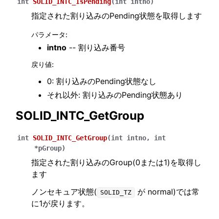
int
SOLID_INTC_IsPending
(
int
intno
)
指定された割り込みのPending状態を取得します
パラメータ
:
intno
-- 割り込み番号
戻り値
:
0: 割り込みのPending状態なし
それ以外: 割り込みのPending状態あり
SOLID_INTC_GetGroup
int
SOLID_INTC_GetGroup
(
int
intno
,
int
*
pGroup
)
指定された割り込みのGroup(0または1)を取得し
ます
ノンセキュア状態(
が normal)では常
SOLID_TZ
に1が戻ります。