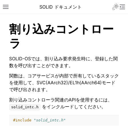
Toggle 
SOLID ドキュメント
Toggle site navigation sidebar
To
割り込みコントロー
ラ
SOLID-OSでは、割り込み要求発生時に、登録した関
数を呼び出すことができます。
関数は、コアサービスが内部で所有しているスタック
を使用して、SVC(AArch32)/EL1h(AArch64)モード
で呼び出されます。
割り込みコントローラ関連のAPIを使用するには、
をインクルードしてください。
solid_intc.h
ggle navigation of チュートリアル
#include
"solid_intc.h"
ggle navigation of ユーザーガイド