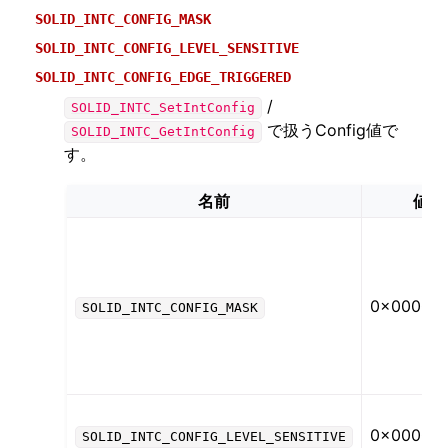
SOLID_INTC_CONFIG_MASK
SOLID_INTC_CONFIG_LEVEL_SENSITIVE
SOLID_INTC_CONFIG_EDGE_TRIGGERED
/
SOLID_INTC_SetIntConfig
で扱うConfig値で
SOLID_INTC_GetIntConfig
す。
名前
値
0x00000
SOLID_INTC_CONFIG_MASK
0x00000
SOLID_INTC_CONFIG_LEVEL_SENSITIVE