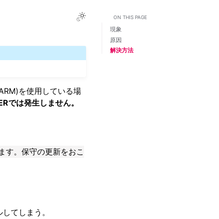
Toggle Light / Dark / Auto color them
ON THIS PAGE
現象
原因
解決方法
ARM)を使用している場
NERでは発生しません。
ます。保守の更新をおこ
ールしてしまう。