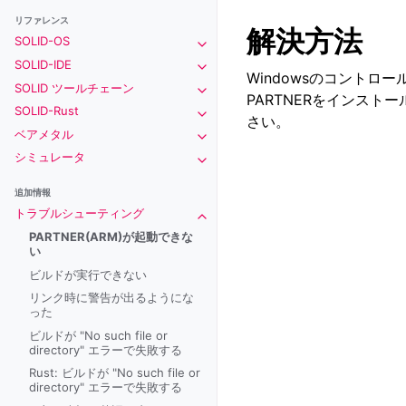
リファレンス
解決方法
SOLID-OS
Toggle navigation of SOLID-OS
SOLID-IDE
Toggle navigation of SOLID-IDE
Windowsのコントロー
SOLID ツールチェーン
Toggle navigation of SOLID ツー
PARTNERをインスト
SOLID-Rust
Toggle navigation of SOLID-Rust
さい。
ベアメタル
Toggle navigation of ベアメタル
シミュレータ
Toggle navigation of シミュレータ
追加情報
トラブルシューティング
Toggle navigation of トラブルシ
PARTNER(ARM)が起動できな
い
ビルドが実行できない
リンク時に警告が出るようにな
った
ビルドが "No such file or
directory" エラーで失敗する
Rust: ビルドが "No such file or
directory" エラーで失敗する