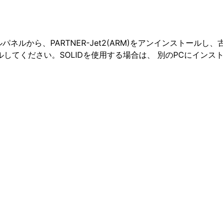
ルパネルから、PARTNER-Jet2(ARM)をアンインストールし
ルチェーン
ールしてください。SOLIDを使用する場合は、 別のPCにイン
ューティング