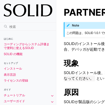
PARTN
Note
この問題は、SOLID 1.0.
はじめに
SOLIDのインストール
コーディングからシステム評価ま
で便利に使えるSOLID
合、デバッガが起動でき
SOLID の機能
現象
セットアップ
インストール
SOLIDインストール後、
表示言語
なってください。
とい
ライセンスの登録
原因
ガイド
チュートリアル
Toggle navigation of チュートリアル
ユーザーガイド
SOLIDが製品版のシン
Toggle navigation of ユーザーガイド