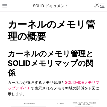
Toggle 
SOLID ドキュメント
Toggle site navigation sidebar
To
カーネルのメモリ管
理の概要
カーネルのメモリ管理と
SOLIDメモリマップの関
係
カーネルが管理するメモリ領域と
SOLID-IDEメモリマ
ップデザイナ
で表示されるメモリ領域の関係を下図に
示します。
ggle navigation of チュートリアル
ggle navigation of ユーザーガイド