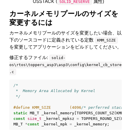
OSSTACK (
属性)
SOLID_RESERVE
カーネルメモリプールのサイズを
変更するには
カーネルメモリプールのサイズを変更したい場合、以
下のソースコードに定義されている定数
KMM_SIZE
を変更してアプリケーションをビルドしてください。
修正するファイル:
solid-
os\rtos\toppers_asp3\asp3\config\kernel_cb_store
.c
/*
 *  Memory Area Allocated by Kernel
 */
#define KMM_SIZE        (4096
/* perferred stack si
static
MB_T
_kernel_memory
[
TOPPERS_COUNT_SZ
(
KMM_SI
const
size_t
_kernel_mpksz
=
TOPPERS_ROUND_SZ
(
KMM_
MB_T
*
const
_kernel_mpk
=
_kernel_memory
;