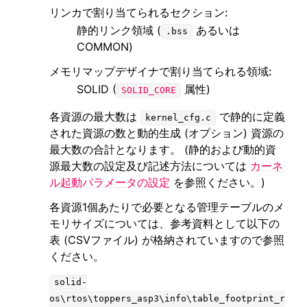
リンカで割り当てられるセクション
:
静的リンク領域 (
あるいは
ggle navigation of ダイアグ/プロファイル機能実装用途向け API
.bss
COMMON)
ggle navigation of SOLID-IDE
メモリマップデザイナで割り当てられる領域
:
ggle navigation of SOLID ツールチェーン
SOLID (
属性)
SOLID_CORE
ggle navigation of SOLID-Rust
ggle navigation of ベアメタル
各資源の最大数は
で静的に定義
kernel_cfg.c
ggle navigation of シミュレータ
された資源の数と動的生成 (オプション) 資源の
最大数の合計となります。 (静的および動的資
源最大数の設定及び記述方法については
カーネ
ggle navigation of トラブルシューティング
ル起動パラメータの設定
を参照ください。)
各資源1個あたりで必要となる管理テーブルのメ
モリサイズについては、参考資料として以下の
表 (CSVファイル) が格納されていますので参照
ggle navigation of Open Source Software used in SOLID
ください。
solid-
os\rtos\toppers_asp3\info\table_footprint_r