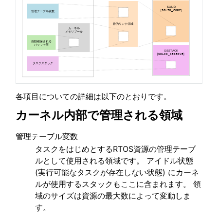
ggle navigation of SOLID-OS
ggle navigation of Core Service
ggle navigation of ファイルシステム
各項目についての詳細は以下のとおりです。
ggle navigation of Kernel
カーネル内部で管理される領域
ggle navigation of サービスコール(API)仕様
管理テーブル変数
タスクをはじめとするRTOS資源の管理テーブ
ルとして使用される領域です。 アイドル状態
ggle navigation of カーネルのメモリ管理について
(実行可能なタスクが存在しない状態) にカーネ
ルが使用するスタックもここに含まれます。 領
域のサイズは資源の最大数によって変動しま
す。