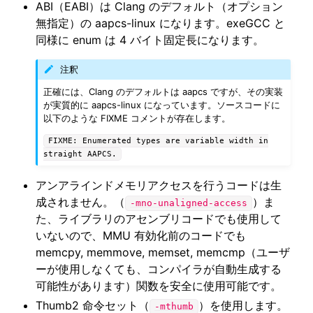
ABI（EABI）は Clang のデフォルト（オプション
無指定）の aapcs-linux になります。exeGCC と
ggle navigation of SOLID-OS
同様に enum は 4 バイト固定長になります。
ggle navigation of SOLID-IDE
注釈
ggle navigation of SOLID ツールチェーン
正確には、Clang のデフォルトは aapcs ですが、その実装
が実質的に aapcs-linux になっています。ソースコードに
ggle navigation of ライブラリの仕様
以下のような FIXME コメントが存在します。
FIXME:
Enumerated
types
are
variable
width
in
straight
AAPCS.
アンアラインドメモリアクセスを行うコードは生
成されません。（
）ま
-mno-unaligned-access
た、ライブラリのアセンブリコードでも使用して
いないので、MMU 有効化前のコードでも
memcpy, memmove, memset, memcmp（ユーザ
ーが使用しなくても、コンパイラが自動生成する
可能性があります）関数を安全に使用可能です。
Thumb2 命令セット（
）を使用します。
-mthumb