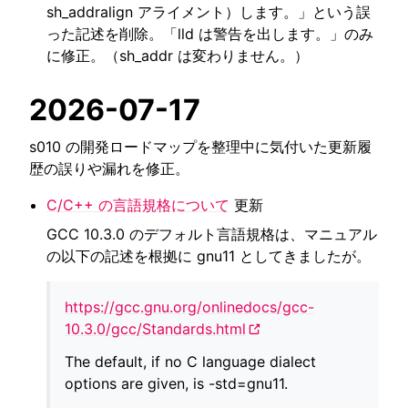
sh_addralign アライメント）します。」という誤
った記述を削除。「lld は警告を出します。」のみ
ggle navigation of SOLID-OS
に修正。（sh_addr は変わりません。）
ggle navigation of SOLID-IDE
ggle navigation of SOLID ツールチェーン
2026-07-17
ggle navigation of SOLID-Rust
ggle navigation of ベアメタル
s010 の開発ロードマップを整理中に気付いた更新履
ggle navigation of シミュレータ
歴の誤りや漏れを修正。
C/C++ の言語規格について
更新
ggle navigation of トラブルシューティング
GCC 10.3.0 のデフォルト言語規格は、マニュアル
の以下の記述を根拠に gnu11 としてきましたが。
https://gcc.gnu.org/onlinedocs/gcc-
ggle navigation of Open Source Software used in SOLID
10.3.0/gcc/Standards.html
The default, if no C language dialect
options are given, is -std=gnu11.