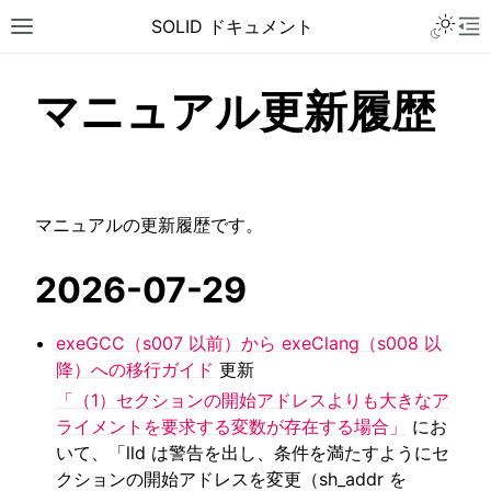
Toggle 
SOLID ドキュメント
Toggle site navigation sidebar
To
マニュアル更新履歴
マニュアルの更新履歴です。
2026-07-29
exeGCC（s007 以前）から exeClang（s008 以
降）への移行ガイド
更新
「（1）セクションの開始アドレスよりも大きなア
ライメントを要求する変数が存在する場合」
にお
いて、「lld は警告を出し、条件を満たすようにセ
ggle navigation of チュートリアル
クションの開始アドレスを変更（sh_addr を
ggle navigation of ユーザーガイド