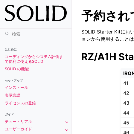
予約され
SOLID Starter
ョンから使用することは
はじめに
RZ/A1H Star
コーディングからシステム評価ま
で便利に使えるSOLID
SOLID の機能
IRQ
セットアップ
41
インストール
42
表示言語
43
ライセンスの登録
44
ガイド
チュートリアル
45
Toggle navigation of チュートリアル
ユーザーガイド
Toggle navigation of ユーザーガイド
46