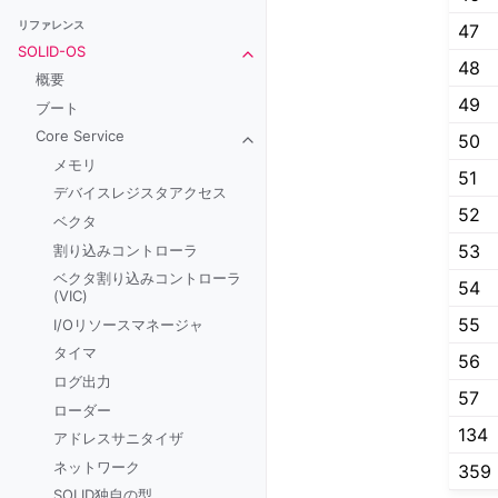
リファレンス
47
SOLID-OS
Toggle navigation of SOLID-OS
48
概要
49
ブート
Core Service
50
Toggle navigation of Core Service
メモリ
51
デバイスレジスタアクセス
52
ベクタ
53
割り込みコントローラ
ベクタ割り込みコントローラ
54
(VIC)
55
I/Oリソースマネージャ
タイマ
56
ログ出力
57
ローダー
134
アドレスサニタイザ
ネットワーク
359
SOLID独自の型