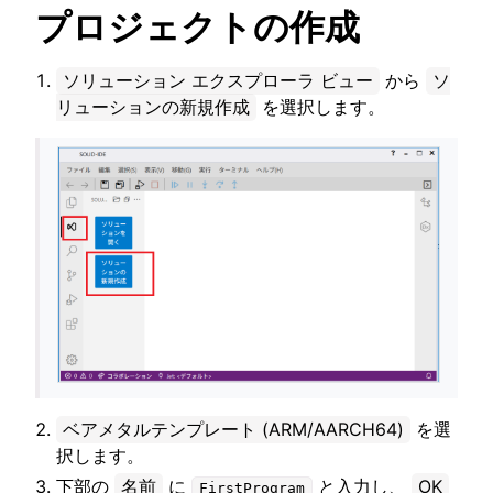
プロジェクトの作成
ggle navigation of SOLID-OS
ソリューション エクスプローラ ビュー
から
ソ
ggle navigation of SOLID-IDE
リューションの新規作成
を選択します。
ggle navigation of SOLID ツールチェーン
ggle navigation of SOLID-Rust
ggle navigation of ベアメタル
ggle navigation of シミュレータ
ggle navigation of トラブルシューティング
ベアメタルテンプレート (ARM/AARCH64)
を選
択します。
ggle navigation of Open Source Software used in SOLID
下部の
名前
に
と入力し、
OK
FirstProgram