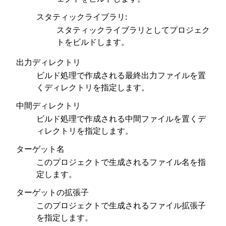
スタティックライブラリ
:
ggle navigation of SOLID-OS
スタティックライブラリとしてプロジェク
ggle navigation of SOLID-IDE
トをビルドします。
ggle navigation of はじめに
出力ディレクトリ
ビルド処理で作成される最終出力ファイルを置
くディレクトリを指定します。
中間ディレクトリ
ビルド処理で作成される中間ファイルを置くデ
ィレクトリを指定します。
ggle navigation of C/C++ プロジェクト
ターゲット名
ggle navigation of プロパティ ページ
このプロジェクトで生成されるファイル名を指
定します。
ターゲットの拡張子
このプロジェクトで生成されるファイル拡張子
を指定します。