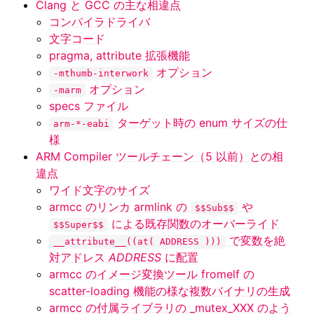
Clang と GCC の主な相違点
コンパイラドライバ
文字コード
pragma, attribute 拡張機能
オプション
-mthumb-interwork
オプション
-marm
specs ファイル
ターゲット時の enum サイズの仕
arm-*-eabi
様
ARM Compiler ツールチェーン（5 以前）との相
違点
ワイド文字のサイズ
armcc のリンカ armlink の
や
$$Sub$$
による既存関数のオーバーライド
$$Super$$
で変数を絶
__attribute__((at(
ADDRESS
)))
対アドレス
ADDRESS
に配置
armcc のイメージ変換ツール fromelf の
scatter-loading 機能の様な複数バイナリの生成
armcc の付属ライブラリの _mutex_XXX のよう