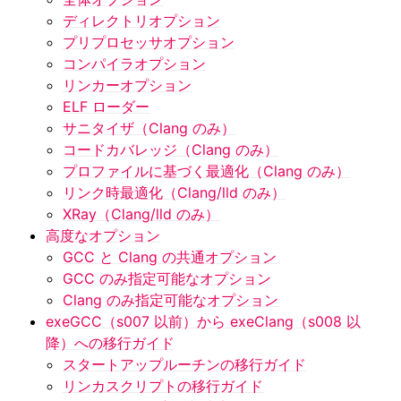
oggle navigation of ツールチェーンのライセンスについて
ディレクトリオプション
プリプロセッサオプション
コンパイラオプション
リンカーオプション
ggle navigation of Appendix
ELF ローダー
ggle navigation of SOLID-Rust
サニタイザ（Clang のみ）
ggle navigation of ベアメタル
コードカバレッジ（Clang のみ）
ggle navigation of シミュレータ
プロファイルに基づく最適化（Clang のみ）
リンク時最適化（Clang/lld のみ）
XRay（Clang/lld のみ）
ggle navigation of トラブルシューティング
高度なオプション
GCC と Clang の共通オプション
GCC のみ指定可能なオプション
Clang のみ指定可能なオプション
ggle navigation of Open Source Software used in SOLID
exeGCC（s007 以前）から exeClang（s008 以
降）への移行ガイド
スタートアップルーチンの移行ガイド
リンカスクリプトの移行ガイド