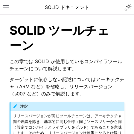
Togg
SOLID ドキュメント
Toggle site navigation sidebar
SOLID ツールチェ
ーン
この章では SOLID が使用しているコンパイラツール
チェーンについて解説します。
ターゲットに依存しない記述についてはアーキテクチ
ャ（ARM など）を省略し、リリースバージョン
（s007 など）のみで解説します。
注釈
リリースバージョンが同じツールチェーンは、アーキテクチャ
間の差異を除き、基本的に同じ仕様（同じソースツリーから同
ggle navigation of チュートリアル
じ設定でコンパイラとライブラリをビルド）であることを意味
ggle navigation of ユーザーガイド
します。そのため、リリースバージョンは連番になるとは限り