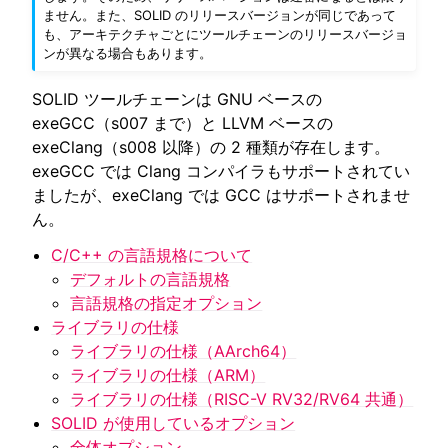
ません。また、SOLID のリリースバージョンが同じであって
も、アーキテクチャごとにツールチェーンのリリースバージョ
ンが異なる場合もあります。
ggle navigation of SOLID-OS
ggle navigation of SOLID-IDE
SOLID ツールチェーンは GNU ベースの
ggle navigation of SOLID ツールチェーン
exeGCC（s007 まで）と LLVM ベースの
exeClang（s008 以降）の 2 種類が存在します。
ggle navigation of ライブラリの仕様
exeGCC では Clang コンパイラもサポートされてい
ましたが、exeClang では GCC はサポートされませ
ん。
C/C++ の言語規格について
デフォルトの言語規格
言語規格の指定オプション
ライブラリの仕様
ライブラリの仕様（AArch64）
ライブラリの仕様（ARM）
ggle navigation of サンプルコード
ライブラリの仕様（RISC-V RV32/RV64 共通）
SOLID が使用しているオプション
全体オプション