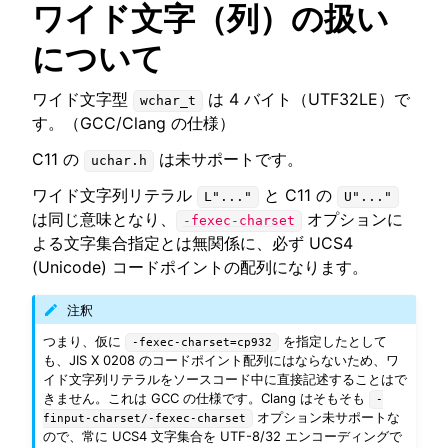
ワイド文字（列）の扱い
について
ワイド文字型
は 4 バイト（UTF32LE）で
wchar_t
す。（GCC/Clang の仕様）
C11 の
は未サポートです。
uchar.h
ワイド文字列リテラル
と C11 の
L"..."
U"..."
は同じ意味となり、
オプションに
-fexec-charset
よる文字集合指定とは無関係に、必ず UCS4
(Unicode) コードポイントの配列になります。
注釈
つまり、仮に
を指定したとして
-fexec-charset=cp932
も、JIS X 0208 のコードポイント配列にはならないため、ワ
イド文字列リテラルをソースコード中に直接記述することはで
きません。これは GCC の仕様です。Clang はそもそも
-
オプション未サポートな
finput-charset/-fexec-charset
ので、常に UCS4 文字集合を UTF-8/32 エンコーディングで