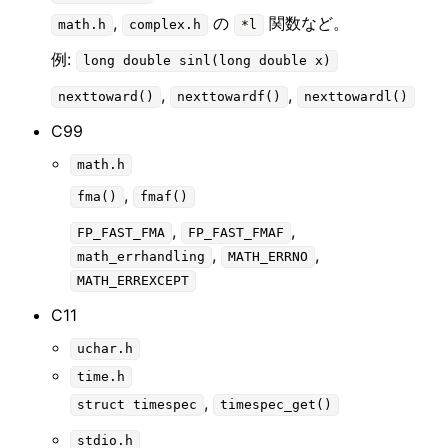
,
の
関数など。
math.h
complex.h
*l
例:
long
double
sinl(long
double
x)
,
,
nexttoward()
nexttowardf()
nexttowardl()
C99
math.h
,
fma()
fmaf()
,
,
FP_FAST_FMA
FP_FAST_FMAF
,
,
math_errhandling
MATH_ERRNO
MATH_ERREXCEPT
C11
uchar.h
time.h
,
struct
timespec
timespec_get()
stdio.h