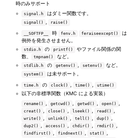
時のみサポート
はダミー関数です。
signal.h
,
signal()
raise()
時
は
__SOFTFP__
fenv.h
feraiseexcept()
例外を発生させません。
の
やファイル関係の関
stdio.h
printf()
数、
など。
tmpnam()
の
,
など。
stdlib.h
getenv()
setenv()
は未サポート。
system()
の
,
,
time.h
clock()
time()
utime()
以下の非標準関数（KMC による実装）
,
,
,
,
rename()
getcwd()
getwd()
open()
,
,
,
,
creat()
close()
lseek()
read()
,
,
,
,
write()
unlink()
tell()
dup()
,
,
,
,
dup2()
access()
chdir()
rmdir()
,
,
,
findfirst()
findnext()
stat()