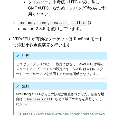
タイムゾーン未考慮（UTC のみ、常に
GMT=UTC）なため、デバッグ時のみご利
用ください。
,
,
,
は
malloc
free
realloc
calloc
dlmalloc 2.8.6 を使用しています。
VFP/FPU が有効なターゲットは RunFast モード
で浮動小数点数演算を行います。
注釈
ggle navigation of サンプルコード
これはライブラリのビルド設定ではなく、exeGCC 付属の
スタートアップルーチンの設定です。SOLID は自前のスタ
ートアップルーチンを使用するため無関係となります。
oggle navigation of ツールチェーンのライセンスについて
注釈
exeClang s009 からこの設定は廃止されました。必要な場
合は
などで以下の命令を実行してく
_kmc_asm_init()
ださい。
ggle navigation of Appendix
ggle navigation of SOLID-Rust
# https://developer.arm.com/documentation/ddi0274/h/C