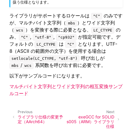
扱う仕様となります。
ライブラリがサポートするロケールは
のみです
"C"
が、マルチバイト文字列（
）とワイド文字列
mbs
（
）を変換する際に必要となる、
の
wcs
LC_CTYPE
み、
,
,
が指定可能です。デ
"C"
"utf-8"
"cp932"
フォルトの
は
となります。UTF-
LC_CTYPE
"C"
8（ASCII の範囲外の文字）を使用する場合は
呼び出しが
setlocale(LC_CTYPE,
"utf-8")
/
系関数を呼び出す前に必要です。
mbs
wcs
以下がサンプルコードになります。
マルチバイト文字列とワイド文字列の相互変換サンプ
ルコード
Previous
Next
ライブラリ仕様の変更予
exeGCC for SOLID
定（AArch64）
s005（ARM）ライブラリ
仕様