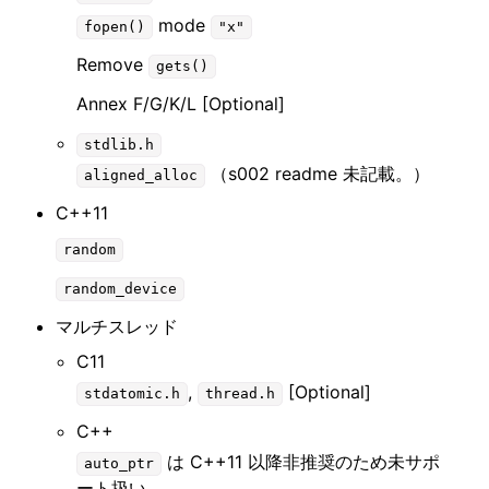
mode
fopen()
"x"
Remove
gets()
Annex F/G/K/L [Optional]
stdlib.h
（s002 readme 未記載。）
aligned_alloc
C++11
random
random_device
マルチスレッド
C11
,
[Optional]
stdatomic.h
thread.h
C++
は C++11 以降非推奨のため未サポ
auto_ptr
ート扱い