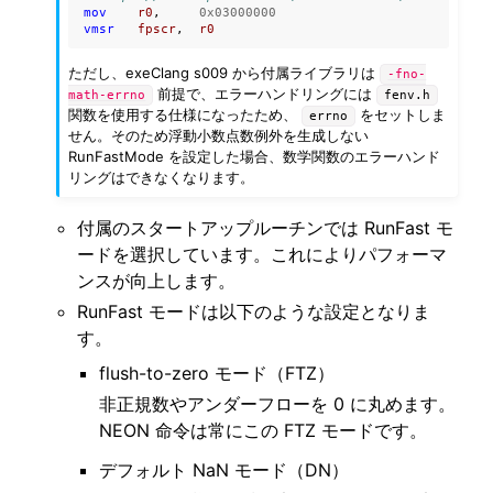
mov
r0
,
0x03000000
ggle navigation of ベアメタル
vmsr
fpscr
,
r0
ggle navigation of シミュレータ
ただし、exeClang s009 から付属ライブラリは
-fno-
前提で、エラーハンドリングには
math-errno
fenv.h
ggle navigation of トラブルシューティング
関数を使用する仕様になったため、
をセットしま
errno
せん。そのため浮動小数点数例外を生成しない
RunFastMode を設定した場合、数学関数のエラーハンド
リングはできなくなります。
付属のスタートアップルーチンでは RunFast モ
ggle navigation of Open Source Software used in SOLID
ードを選択しています。これによりパフォーマ
ンスが向上します。
RunFast モードは以下のような設定となりま
す。
flush-to-zero モード（FTZ）
非正規数やアンダーフローを 0 に丸めます。
NEON 命令は常にこの FTZ モードです。
デフォルト NaN モード（DN）