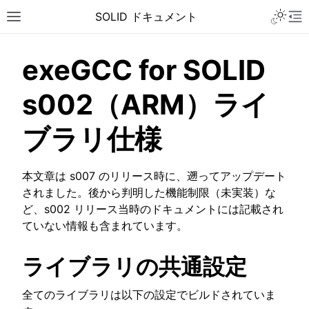
Toggle 
SOLID ドキュメント
Toggle site navigation sidebar
To
exeGCC for SOLID
s002（ARM）ライ
ブラリ仕様
本文章は s007 のリリース時に、遡ってアップデート
されました。後から判明した機能制限（未実装）な
ど、s002 リリース当時のドキュメントには記載され
ていない情報も含まれています。
ライブラリの共通設定
ggle navigation of チュートリアル
全てのライブラリは以下の設定でビルドされていま
ggle navigation of ユーザーガイド