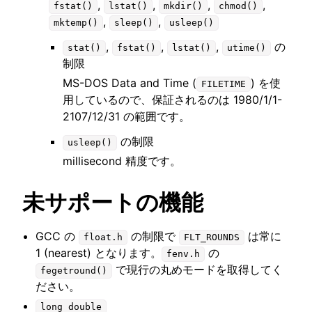
,
,
,
,
fstat()
lstat()
mkdir()
chmod()
,
,
mktemp()
sleep()
usleep()
,
,
,
の
stat()
fstat()
lstat()
utime()
制限
MS-DOS Data and Time (
) を使
FILETIME
用しているので、保証されるのは 1980/1/1-
2107/12/31 の範囲です。
の制限
usleep()
millisecond 精度です。
未サポートの機能
GCC の
の制限で
は常に
float.h
FLT_ROUNDS
1 (nearest) となります。
の
fenv.h
で現行の丸めモードを取得してく
fegetround()
ださい。
long
double