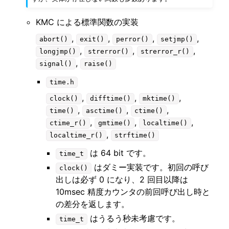
KMC による標準関数の実装
,
,
,
,
abort()
exit()
perror()
setjmp()
,
,
,
longjmp()
strerror()
strerror_r()
,
signal()
raise()
time.h
,
,
,
clock()
difftime()
mktime()
,
,
,
time()
asctime()
ctime()
,
,
,
ctime_r()
gmtime()
localtime()
,
localtime_r()
strftime()
は 64 bit です。
time_t
はダミー実装です。初回の呼び
clock()
出しは必ず 0 になり、2 回目以降は
10msec 精度カウンタの前回呼び出し時と
の差分を返します。
はうるう秒未考慮です。
time_t