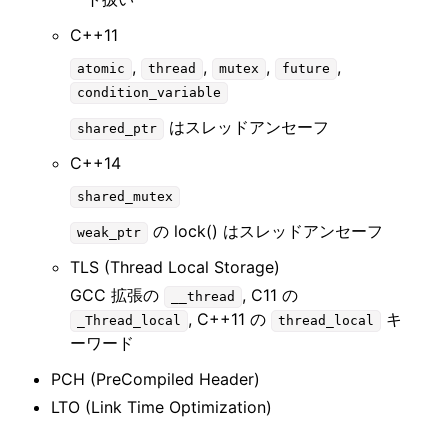
C++11
,
,
,
,
atomic
thread
mutex
future
condition_variable
はスレッドアンセーフ
shared_ptr
C++14
shared_mutex
の lock() はスレッドアンセーフ
weak_ptr
TLS (Thread Local Storage)
GCC 拡張の
, C11 の
__thread
, C++11 の
キ
_Thread_local
thread_local
ーワード
PCH (PreCompiled Header)
LTO (Link Time Optimization)