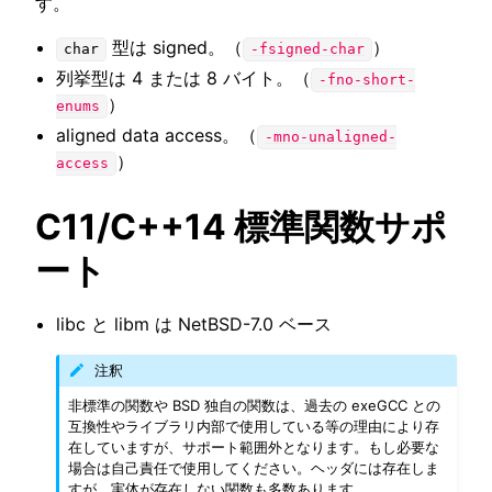
す。
型は signed。（
）
char
-fsigned-char
ggle navigation of SOLID-OS
列挙型は 4 または 8 バイト。（
-fno-short-
ggle navigation of SOLID-IDE
）
enums
ggle navigation of SOLID ツールチェーン
aligned data access。（
-mno-unaligned-
）
access
ggle navigation of ライブラリの仕様
C11/C++14 標準関数サポ
ート
libc と libm は NetBSD-7.0 ベース
注釈
非標準の関数や BSD 独自の関数は、過去の exeGCC との
互換性やライブラリ内部で使用している等の理由により存
在していますが、サポート範囲外となります。もし必要な
場合は自己責任で使用してください。ヘッダには存在しま
すが、実体が存在しない関数も多数あります。