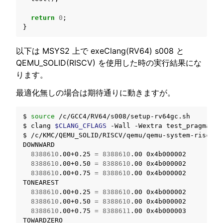
ggle navigation of トラブルシューティング
return
0
;
}
以下は MSYS2 上で exeClang(RV64) s008 と
ggle navigation of Open Source Software used in SOLID
QEMU_SOLID(RISCV) を使用した時の実行結果にな
ります。
最適化無しの場合は期待通りに動きますが。
$
source
/c/GCC4/RV64/s008/setup-rv64gc.sh

$
clang
$CLANG_CFLAGS
-Wall
-Wextra
test_pragma_fe
$
/c/KMC/QEMU_SOLID/RISCV/qemu/qemu-system-riscv64
8388610
.00+0.25
=
8388610
.00
8388610
.00+0.50
=
8388610
.00
8388610
.00+0.75
=
8388610
.00
0x4b000002

8388610
.00+0.25
=
8388610
.00
8388610
.00+0.50
=
8388610
.00
8388610
.00+0.75
=
8388611
.00
0x4b000003
