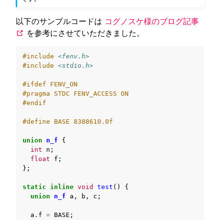
以下のサンプルコードは
コグノスケ様のブログ記事
ggle navigation of SOLID-OS
を参考にさせていただきました。
ggle navigation of SOLID-IDE
ggle navigation of SOLID ツールチェーン
#include
<fenv.h>
#include
<stdio.h>
ggle navigation of ライブラリの仕様
#ifdef FENV_ON
#pragma STDC FENV_ACCESS ON
#endif
#define BASE 8388610.0f
union
n_f
{
int
n
;
float
f
;
};
ggle navigation of サンプルコード
static
inline
void
test
()
{
union
n_f
a
,
b
,
c
;
a
.
f
=
BASE
;