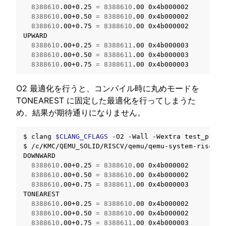
8388610
.00+0.25
=
8388610
.00
8388610
.00+0.50
=
8388610
.00
8388610
.00+0.75
=
8388610
.00
0x4b000002

8388610
.00+0.25
=
8388611
.00
8388610
.00+0.50
=
8388611
.00
8388610
.00+0.75
=
8388611
.00
O2 最適化を行うと、コンパイル時に丸めモードを
TONEAREST に固定した最適化を行ってしまうた
め、結果が期待通りになりません。
$
clang
$CLANG_CFLAGS
-O2
-Wall
-Wextra
test_pragm
$
/c/KMC/QEMU_SOLID/RISCV/qemu/qemu-system-riscv64
8388610
.00+0.25
=
8388610
.00
8388610
.00+0.50
=
8388610
.00
8388610
.00+0.75
=
8388611
.00
0x4b000003

8388610
.00+0.25
=
8388610
.00
8388610
.00+0.50
=
8388610
.00
8388610
.00+0.75
=
8388611
.00
0x4b000003
