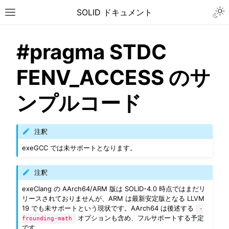
Togg
SOLID ドキュメント
Toggle site navigation sidebar
#pragma STDC
FENV_ACCESS のサ
ンプルコード
注釈
exeGCC では未サポートとなります。
注釈
exeClang の AArch64/ARM 版は SOLID-4.0 時点ではまだリ
リースされておりませんが、ARM は最新安定版となる LLVM
19 でも未サポートという現状です。AArch64 は後述する
-
ggle navigation of チュートリアル
オプションも含め、フルサポートする予定
frounding-math
ggle navigation of ユーザーガイド
です。