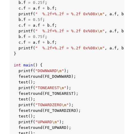
b
.
f
=
0.25f
;
c
.
f
=
a
.
f
+
b
.
f
;
printf
(
"  %.2f+%.2f = %.2f 0x%08x
\n
"
,
a
.
f
,
b
.
f
,
b
.
f
=
0.5f
;
c
.
f
=
a
.
f
+
b
.
f
;
printf
(
"  %.2f+%.2f = %.2f 0x%08x
\n
"
,
a
.
f
,
b
.
f
,
b
.
f
=
0.75f
;
c
.
f
=
a
.
f
+
b
.
f
;
printf
(
"  %.2f+%.2f = %.2f 0x%08x
\n
"
,
a
.
f
,
b
.
f
,
}
int
main
()
{
oggle navigation of ツールチェーンのライセンスについて
printf
(
"DOWNWARD
\n
"
);
fesetround
(
FE_DOWNWARD
);
test
();
printf
(
"TONEAREST
\n
"
);
fesetround
(
FE_TONEAREST
);
ggle navigation of Appendix
test
();
ggle navigation of SOLID-Rust
printf
(
"TOWARDZERO
\n
"
);
ggle navigation of ベアメタル
fesetround
(
FE_TOWARDZERO
);
test
();
ggle navigation of シミュレータ
printf
(
"UPWARD
\n
"
);
fesetround
(
FE_UPWARD
);
test
();