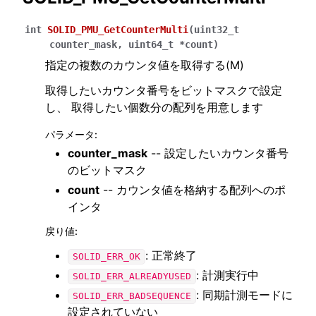
int
SOLID_PMU_GetCounterMulti
(
uint32_t
counter_mask
,
uint64_t
*
count
)
指定の複数のカウンタ値を取得する(M)
取得したいカウンタ番号をビットマスクで設定
し、 取得したい個数分の配列を用意します
パラメータ
:
counter_mask
-- 設定したいカウンタ番号
のビットマスク
count
-- カウンタ値を格納する配列へのポ
インタ
戻り値
:
: 正常終了
SOLID_ERR_OK
: 計測実行中
SOLID_ERR_ALREADYUSED
: 同期計測モードに
SOLID_ERR_BADSEQUENCE
設定されていない