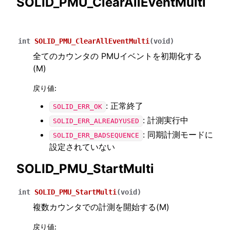
SOLID_PMU_ClearAllEventMulti
int
SOLID_PMU_ClearAllEventMulti
(
void
)
全てのカウンタの PMUイベントを初期化する
(M)
戻り値
:
: 正常終了
SOLID_ERR_OK
: 計測実行中
SOLID_ERR_ALREADYUSED
: 同期計測モードに
SOLID_ERR_BADSEQUENCE
設定されていない
SOLID_PMU_StartMulti
int
SOLID_PMU_StartMulti
(
void
)
複数カウンタでの計測を開始する(M)
戻り値
: