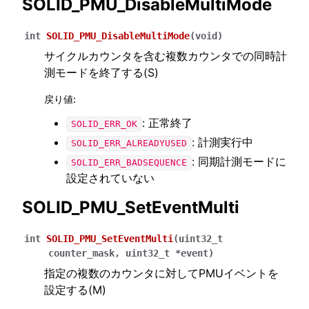
SOLID_PMU_DisableMultiMode
int
SOLID_PMU_DisableMultiMode
(
void
)
サイクルカウンタを含む複数カウンタでの同時計
測モードを終了する(S)
戻り値
:
: 正常終了
SOLID_ERR_OK
: 計測実行中
SOLID_ERR_ALREADYUSED
: 同期計測モードに
SOLID_ERR_BADSEQUENCE
設定されていない
SOLID_PMU_SetEventMulti
int
SOLID_PMU_SetEventMulti
(
uint32_t
counter_mask
,
uint32_t
*
event
)
指定の複数のカウンタに対してPMUイベントを
設定する(M)