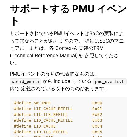
サポートする PMU イベン
ggle navigation of SOLID-OS
ト
サポートされているPMUイベントはSoCの実装によ
ggle navigation of Core Service
って異なることがありますので、 詳細はSoCのマニ
ュアル、または、各 Cortex-A 実装のTRM
ggle navigation of ファイルシステム
(Technical Reference Manual)を 参照してくださ
い。
ggle navigation of Kernel
PMUイベントのうちの代表的なものは、
から include している
solid_pmu.h
pmu_events.h
ggle navigation of ダイアグ/プロファイル機能実装用途向け API
内で 定義されている以下のものがあります。
#define SW_INCR                 0x00
#define L1I_CACHE_REFILL        0x01
#define L1I_TLB_REFILL          0x02
#define L1D_CACHE_REFILL        0x03
#define L1D_CACHE               0x04
#define L1D_TLB_REFILL          0x05