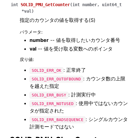
int
SOLID_PMU_GetCounter
(
int
number
,
uint64_t
*
val
)
指定のカウンタの値を取得する(S)
パラメータ
:
number
-- 値を取得したいカウンタ番号
val
-- 値を受け取る変数へのポインタ
戻り値
:
: 正常終了
SOLID_ERR_OK
: カウンタ数の上限
SOLID_ERR_OUTOFBOUND
を越えた指定
: 計測実行中
SOLID_ERR_BUSY
: 使用中ではないカウン
SOLID_ERR_NOTUSED
タが指定された
: シングルカウンタ
SOLID_ERR_BADSEQUENCE
計測モードではない