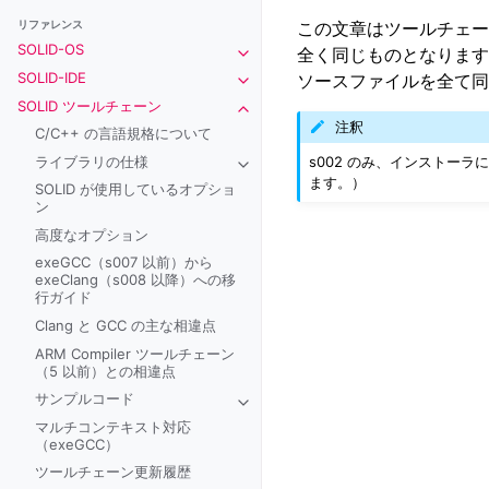
この文章はツールチェ
リファレンス
SOLID-OS
全く同じものとなります
Toggle navigation of SOLID-OS
SOLID-IDE
ソースファイルを全て同
Toggle navigation of SOLID-IDE
SOLID ツールチェーン
Toggle navigation of SOLID ツー
注釈
C/C++ の言語規格について
s002 のみ、インストーラに
ライブラリの仕様
Toggle navigation of ライブラリの
ます。）
SOLID が使用しているオプショ
ン
高度なオプション
exeGCC（s007 以前）から
exeClang（s008 以降）への移
行ガイド
Clang と GCC の主な相違点
ARM Compiler ツールチェーン
（5 以前）との相違点
サンプルコード
Toggle navigation of サンプルコード
マルチコンテキスト対応
（exeGCC）
ツールチェーン更新履歴