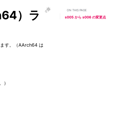
Toggle Light / Dark / Auto color them
ch64）ラ
ON THIS PAGE
s005 から s006 の変更点
。（AArch64 は
す。）