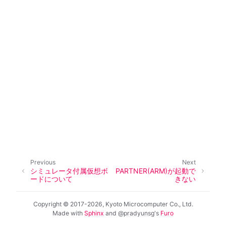
ggle navigation of SOLID-OS
ggle navigation of SOLID-IDE
ggle navigation of SOLID ツールチェーン
ggle navigation of SOLID-Rust
ggle navigation of ベアメタル
ggle navigation of シミュレータ
ggle navigation of トラブルシューティング
Previous
Next
シミュレータ付属仮想ボ
PARTNER(ARM)が起動で
ードについて
きない
Copyright © 2017-2026, Kyoto Microcomputer Co., Ltd.
Made with
Sphinx
and
@pradyunsg
's
Furo