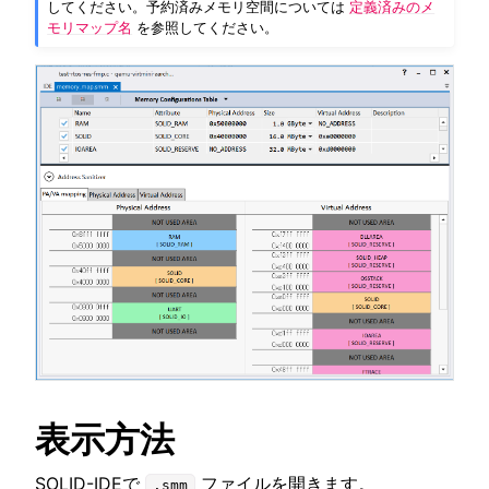
してください。予約済みメモリ空間については
定義済みのメ
モリマップ名
を参照してください。
ggle navigation of SOLID-OS
ggle navigation of SOLID-IDE
ggle navigation of はじめに
ggle navigation of C/C++ プロジェクト
表示方法
SOLID-IDEで
ファイルを開きます。
.smm