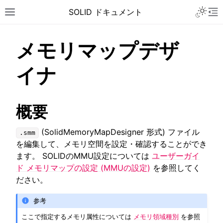
Toggle 
SOLID ドキュメント
Toggle site navigation sidebar
To
メモリマップデザ
イナ
概要
(SolidMemoryMapDesigner 形式) ファイル
.smm
を編集して、メモリ空間を設定・確認することができ
ます。 SOLIDのMMU設定については
ユーザーガイ
ド メモリマップの設定 (MMUの設定)
を参照してく
ださい。
参考
ggle navigation of チュートリアル
ここで指定するメモリ属性については
メモリ領域種別
を参照
ggle navigation of ユーザーガイド