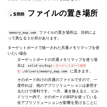
ファイルの置き場所
.smm
ggle navigation of SOLID ツールチェーン
ggle navigation of SOLID-Rust
ggle navigation of ベアメタル
ファイルの置き場所は、目的によ
memory_map.smm
ggle navigation of シミュレータ
って異なる２か所があります。
ターゲットボードで統一された共通メモリマップを使
ggle navigation of トラブルシューティング
いたい場合
ターゲットボードの共通メモリマップを使う場
合は
solid-os/bsp/
ターゲットボードBSP
に置きます。
名
/drivers/memory_map.smm
ggle navigation of Open Source Software used in SOLID
そのボード向けの共通のファイルですので、一
度作れば、他のアプリソリューションは参照す
るだけで便利です。 一方、書き換えると、ビル
ドツリー内で、そのボードのBSPを使っている
全アプリソリューションが影響を受けることに