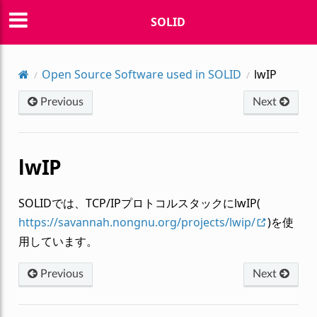
SOLID
Open Source Software used in SOLID
lwIP
Previous
Next
lwIP
SOLIDでは、TCP/IPプロトコルスタックにlwIP(
https://savannah.nongnu.org/projects/lwip/
)を使
用しています。
Previous
Next