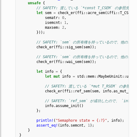
unsafe
{
// SAFETY: 渡している `*const T_CSEM` の参照先
let
sem
=
check_er
(
ffi
::
acre_sem
(
&
ffi
::
T_CSEM
{
sematr
: 
0
,
isemcnt
: 
1
,
maxsem
: 
2
,
}));
// SAFETY: `sem` の所有権を持っているので、他の
check_er
(
ffi
::
sig_sem
(
sem
));
// SAFETY: `sem` の所有権を持っているので、他の
check_er
(
ffi
::
wai_sem
(
sem
));
let
info
=
{
let
mut
info
=
std
::
mem
::
MaybeUninit
::
unini
// SAFETY: 渡している `*mut T_RSEM` の参
check_er
(
ffi
::
ref_sem
(
sem
,
info
.
as_mut_ptr
(
// SAFETY: `ref_sem` が成功したので、 `inf
info
.
assume_init
()
};
println!
(
"Semaphore state = {:?}"
,
info
);
assert_eq!
(
info
.
semcnt
,
1
);
}
}