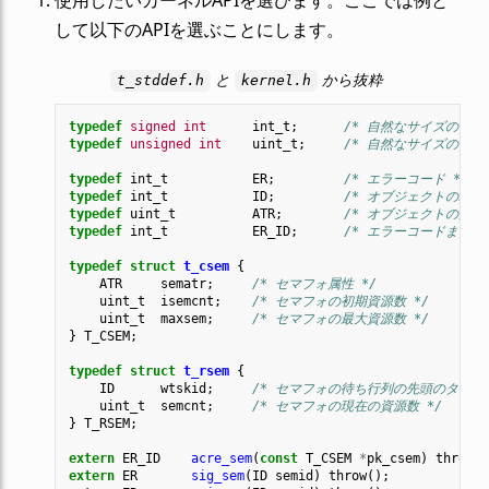
して以下のAPIを選ぶことにします。
と
から抜粋
t_stddef.h
kernel.h
typedef
signed
int
int_t
;
/* 自然なサイズの符号
typedef
unsigned
int
uint_t
;
/* 自然なサイズの符号
typedef
int_t
ER
;
/* エラーコード */
typedef
int_t
ID
;
/* オブジェクトのID番
typedef
uint_t
ATR
;
/* オブジェクトの属性 
typedef
int_t
ER_ID
;
/* エラーコードまたはI
typedef
struct
t_csem
{
ATR
sematr
;
/* セマフォ属性 */
uint_t
isemcnt
;
/* セマフォの初期資源数 */
uint_t
maxsem
;
/* セマフォの最大資源数 */
}
T_CSEM
;
typedef
struct
t_rsem
{
ID
wtskid
;
/* セマフォの待ち行列の先頭のタスクの
uint_t
semcnt
;
/* セマフォの現在の資源数 */
}
T_RSEM
;
extern
ER_ID
acre_sem
(
const
T_CSEM
*
pk_csem
)
throw
()
extern
ER
sig_sem
(
ID
semid
)
throw
();