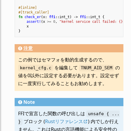
#[inline]
#[track_caller]
fn
check_er
(
x
: 
ffi
::
int_t
)
-> 
ffi
::
int_t
{
assert!
(
x
>=
0
,
"kernel service call failed: {}"
,
x
x
}
注意
この例ではセマフォを動的生成するので、
を編集して
の
kernel_cfg.c
TNUM_AID_SEM
値を0以外に設定する必要があります。設定せず
に一度実行してみることもお勧めします。
Note
FFIで宣言した関数の呼び出しは
unsafe
{
...
ブロック (
Rustリファレンス
) 内でしか行え
}
ません。これはRustの言語機能による安全性の