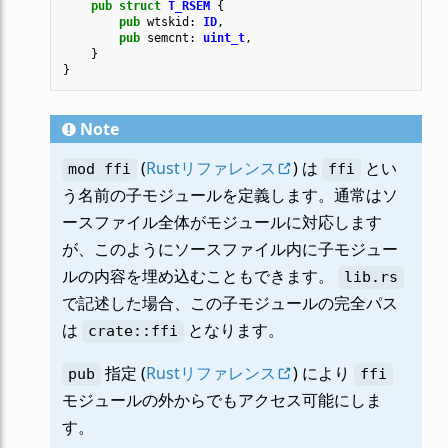
pub
struct
T_RSEM
{
pub
wtskid
: 
ID
,
pub
semcnt
: 
uint_t
,
}
}
Note
(
Rustリファレンス
) は
とい
mod
ffi
ffi
う名前の子モジュールを定義します。通常はソ
ースファイル全体がモジュールに対応します
が、このようにソースファイル内に子モジュー
ルの内容を埋め込むこともできます。
lib.rs
で記述した場合、この子モジュールの完全パス
は
となります。
crate::ffi
指定 (
Rustリファレンス
) により
pub
ffi
モジュールの外からでもアクセス可能にしま
す。