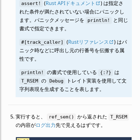
(
Rust APIドキュメント
) は指定さ
assert!
れた条件が満たされていない場合にパニックし
ます。パニックメッセージを
と同じ
println!
書式で指定できます。
(
Rustリファレンス
) はパ
#[track_caller]
ニック時などに呼出し元の行番号を伝搬する属
性です。
の書式で使用している
は
println!
{:?}
の
トレイト実装を使用して文
T_RSEM
Debug
字列表現を生成することを表します。
実行すると、
から返された
ref_sem()
T_RSEM
の内容が
ログ出力
先で見えるはずです。