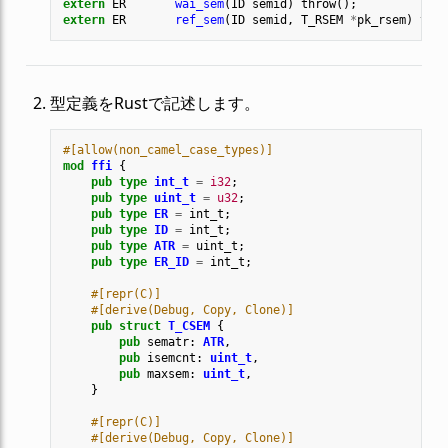
extern
ER
wai_sem
(
ID
semid
)
throw
();
extern
ER
ref_sem
(
ID
semid
,
T_RSEM
*
pk_rsem
)
thro
型定義をRustで記述します。
#[allow(non_camel_case_types)]
mod
ffi
{
pub
type
int_t
=
i32
;
pub
type
uint_t
=
u32
;
pub
type
ER
=
int_t
;
pub
type
ID
=
int_t
;
pub
type
ATR
=
uint_t
;
pub
type
ER_ID
=
int_t
;
#[repr(C)]
#[derive(Debug, Copy, Clone)]
pub
struct
T_CSEM
{
pub
sematr
: 
ATR
,
pub
isemcnt
: 
uint_t
,
pub
maxsem
: 
uint_t
,
}
#[repr(C)]
#[derive(Debug, Copy, Clone)]