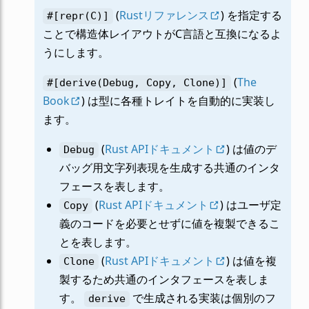
(
Rustリファレンス
) を指定する
#[repr(C)]
ことで構造体レイアウトがC言語と互換になるよ
うにします。
(
The
#[derive(Debug,
Copy,
Clone)]
Book
) は型に各種トレイトを自動的に実装し
ます。
(
Rust APIドキュメント
) は値のデ
Debug
バッグ用文字列表現を生成する共通のインタ
フェースを表します。
(
Rust APIドキュメント
) はユーザ定
Copy
義のコードを必要とせずに値を複製できるこ
とを表します。
(
Rust APIドキュメント
) は値を複
Clone
製するため共通のインタフェースを表しま
す。
で生成される実装は個別のフ
derive