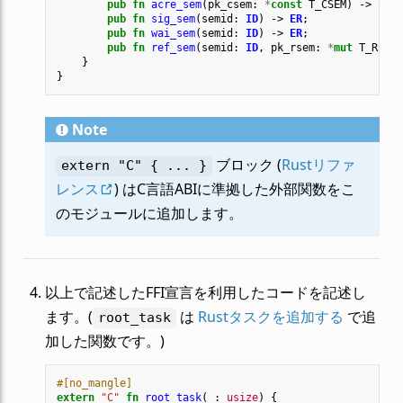
pub
fn
acre_sem
(
pk_csem
: 
*
const
T_CSEM
)
-> 
ER_I
pub
fn
sig_sem
(
semid
: 
ID
)
-> 
ER
;
pub
fn
wai_sem
(
semid
: 
ID
)
-> 
ER
;
pub
fn
ref_sem
(
semid
: 
ID
,
pk_rsem
: 
*
mut
T_RSEM
)
}
}
Note
ブロック (
Rustリファ
extern
"C"
{
...
}
レンス
) はC言語ABIに準拠した外部関数をこ
のモジュールに追加します。
以上で記述したFFI宣言を利用したコードを記述し
ます。(
は
Rustタスクを追加する
で追
root_task
加した関数です。)
#[no_mangle]
extern
"C"
fn
root_task
(
_
: 
usize
)
{