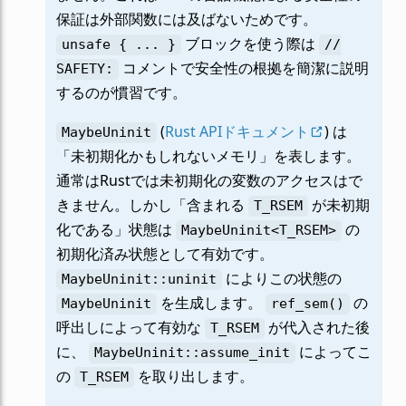
保証は外部関数には及ばないためです。
ブロックを使う際は
unsafe
{
...
}
//
コメントで安全性の根拠を簡潔に説明
SAFETY:
するのが慣習です。
(
Rust APIドキュメント
) は
MaybeUninit
「未初期化かもしれないメモリ」を表します。
通常はRustでは未初期化の変数のアクセスはで
きません。しかし「含まれる
が未初期
T_RSEM
化である」状態は
の
MaybeUninit<T_RSEM>
初期化済み状態として有効です。
によりこの状態の
MaybeUninit::uninit
を生成します。
の
MaybeUninit
ref_sem()
呼出しによって有効な
が代入された後
T_RSEM
に、
によってこ
MaybeUninit::assume_init
の
を取り出します。
T_RSEM