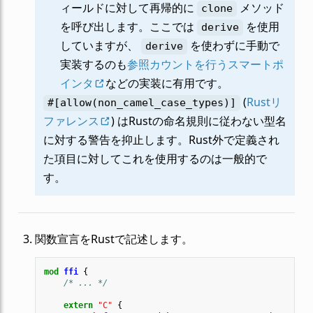
ィールドに対して再帰的に
メソッド
clone
を呼び出します。ここでは
を使用
derive
していますが、
を使わずに手動で
derive
実装するのも
参照カウントを行うスマートポ
インタ
などの実装に有用です。
(
Rustリ
#[allow(non_camel_case_types)]
ファレンス
) はRustの命名規則に従わない型名
に対する警告を抑止します。Rust外で定義され
た項目に対してこれを使用するのは一般的で
す。
関数宣言をRustで記述します。
mod
ffi
{
/* ... */
extern
"C"
{