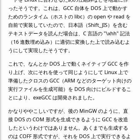
ったそうです。これは、GCC 自体を DOS 上で動かす
ためのランタイム（ホストの libc）の open や read を
自前で実装していたので、日本語（Shift_JIS）を含む
テキストデータを読んだ場合は、C 言語の "\xhh" 記法
（16 進数埋め込み）に適切に変換した上で読み込むよ
うにして実現したそうです。
これで、なんとか DOS 上で動くネイティブ GCC を作
り上げ、次にそれを使って同じようにして Linux 上で
準備したクロスの GCC（ARM などのターゲット向けの
実行ファイルを生成可能）を DOS 向けにビルドするこ
とにより、exeGCC は開発されました。
かなりややこしいですが、後の MinGW のように、直
接 DOS の COM 形式を生成できるように GCC を改造
したというわけではありません。あくまでも生成する
のは COFF 形式ですが、それを DOS 上で実行できるよ