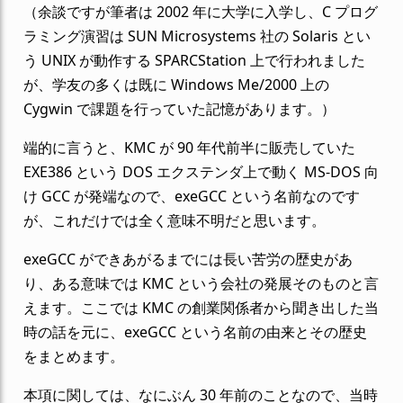
（余談ですが筆者は 2002 年に大学に入学し、C プログ
ラミング演習は SUN Microsystems 社の Solaris とい
う UNIX が動作する SPARCStation 上で行われました
が、学友の多くは既に Windows Me/2000 上の
Cygwin で課題を行っていた記憶があります。）
端的に言うと、KMC が 90 年代前半に販売していた
EXE386 という DOS エクステンダ上で動く MS-DOS 向
け GCC が発端なので、exeGCC という名前なのです
が、これだけでは全く意味不明だと思います。
exeGCC ができあがるまでには長い苦労の歴史があ
り、ある意味では KMC という会社の発展そのものと言
えます。ここでは KMC の創業関係者から聞き出した当
時の話を元に、exeGCC という名前の由来とその歴史
をまとめます。
本項に関しては、なにぶん 30 年前のことなので、当時