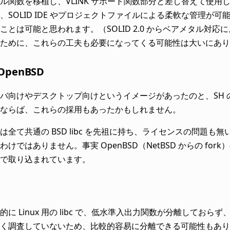
ル関数を移植し、VLINK サポート関数部分と差し替えて使用し
、SOLID IDE やプロジェクトファイルによる柔軟な管理が可能
ことは可能と思われます。（SOLID 2.0 からベアメタル対
ために、これらの工夫も必要になってくる可能性は大いにあり
/OpenBSD
バ向けやデスクトップ向けというイメージがあったのと、SH 
ならば、これらの採用もあったかもしれません。
は全て共通の BSD libc を先祖に持ち、ライセンスの問題
ではありません。事実 OpenBSD（NetBSD からの fork）の st
で取り込まれています。
本的に Linux 用の libc で、低水準入出力関数が分離しておら
く調査していないため、比較的容易に分離できる可能性もあり