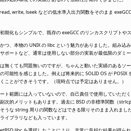
ose, read, write, lseek などの低水準入出力関数をそのまま
初期化もシンプルで、既存の exeGCC のリンカスクリプト
つ、本物の UNIX の libc という魅力がありました。組み込み向け
サポートなど、通常は使用しない部分の実装が最低限のダミー
は無くても問題無いのですが、ちゃんと動いた実績のあるソー
の可能性を感じました。例えば将来的に SOLID OS が PO
くことができそうです。（現時点では予定はありません。）
ート範囲には入っていないので、自己責任で使用していただくこ
副次的メリットもあります。過去に BSD の非標準関数（strl
そうな string 周りの関数などはできる限りそのまま入れまし
ライブラリなども入っています。
NetBSD libc を選択したことにより、非常に良好な結果が