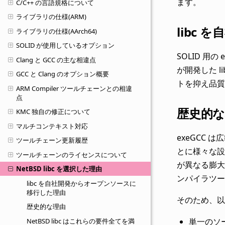
ます。
C/C++ の言語規格について
ライブラリの仕様(ARM)
libc
ライブラリの仕様(AArch64)
SOLID が使用しているオプション
SOLID 用の
Clang と GCC の主な相違点
が開発した l
GCC と Clang のオプション概要
トを抑え品質
ARM Compiler ツールチェーンとの相違
点
歴史的な
KMC 独自の修正について
マルチコンテキスト対応
exeGCC 
ツールチェーン更新履歴
とに様々な設定
ツールチェーンのライセンスについて
が異なる膨大
NetBSD libc を選択した理由
ンパイラツー
libc を自社開発からオープンソースに
移行した理由
そのため、以
歴史的な理由
単一のソ
NetBSD libc はこれらの要件全てを満