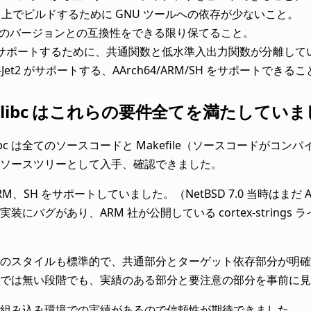
ws 上でビルドするために GNU ツールへの依存が少ないこと。
 以前のバージョンとの互換性をできる限り保てること。
K をサポートするために、共通関数と低水準入出力関数が分離して
R-Jet2 がサポートする、AArch64/ARM/SH をサポートできる
SD libc はこれらの要件全てを満たしてい
の libc は全てのソースコードと Makefile（ソースコー
ソースツリーとして入手、確認できました。
、ARM、SH をサポートしていました。（NetBSD 7.0 当時は
装にバグがあり、ARM 社が公開している cortex-strin
のスタイルも標準的で、共通部分とターゲット依存部分が明確に分
では無い段階でも、実績のある部分と要注意の部分を事前に見
組み込み環境での実績があるので信頼性が期待できました。