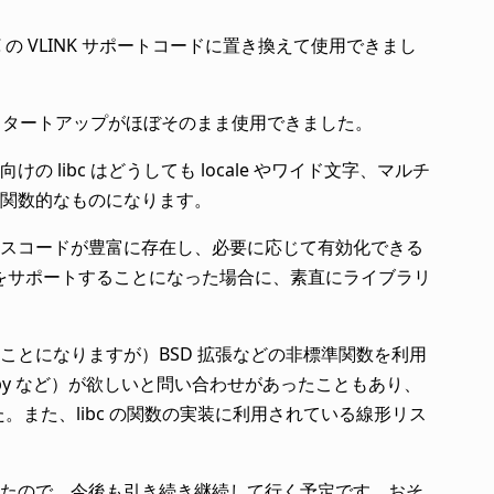
 exeGCC の VLINK サポートコードに置き換えて使用できまし
やスタートアップがほぼそのまま使用できました。
の libc はどうしても locale やワイド文字、マルチ
関数的なものになります。
スコードが豊富に存在し、必要に応じて有効化できる
SIX をサポートすることになった場合に、素直にライブラリ
とになりますが）BSD 拡張などの非標準関数を利用
cpy など）が欲しいと問い合わせがあったこともあり、
た。また、libc の関数の実装に利用されている線形リス
得られたので、今後も引き続き継続して行く予定です。おそ