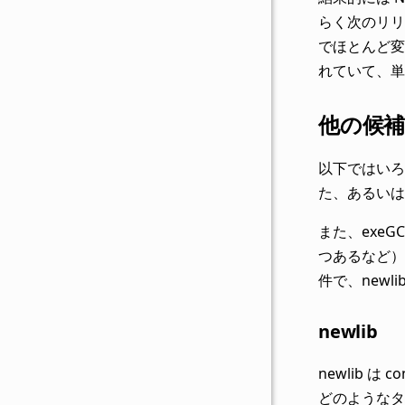
らく次のリリ
でほとんど変
れていて、単
他の候
以下ではいろ
た、あるいは
また、exe
つあるなど）
件で、newl
newlib
newlib
どのようなタ