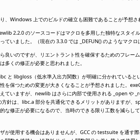
り、Windows 上でのビルドの確立も困難であることが予想
ewlib 2.2.0 のソースコードはマクロを多用した独特なス
ていました。（現在の 3.3.0 では _DEFUN() のようなマ
ら良いのですが、リエントラント性を確保するためのフレームワ
は多くの修正が必要と思われました。
には libc と libgloss（低水準入出力関数）が明確に分かれて
性を保つための変更が大きくなることが予想されました。exeGCC 
ていますが、newlib はさらに内部で使用される _open や _re
b の方針は、libc.a 部分を共通化できるメリットがありますが
的な修正が必要になるので、当時のできる限り工数を減らして
が使用する機会はありませんが、GCC の testsuite を通す際に、