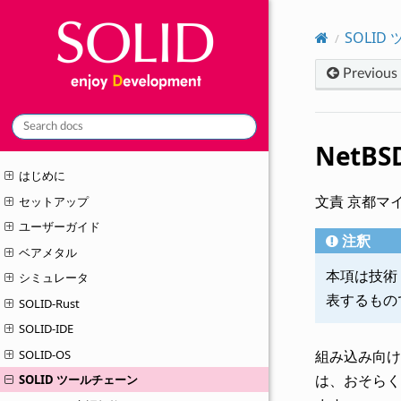
SOLID
Previous
NetB
はじめに
文責 京都マイ
セットアップ
ユーザーガイド
注釈
ベアメタル
本項は技術
シミュレータ
表するもの
SOLID-Rust
SOLID-IDE
SOLID-OS
組み込み向けの
は、おそらく他
SOLID ツールチェーン