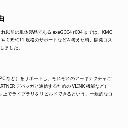
由
が、それ以前の単体製品である exeGCC4 r004 までは、KMC
ット）や C99/C11 規格のサポートなどを考えた時、開発コス
しました。
IPS、PPC など）をサポートし、それぞれのアーキテクチャご
TNER デバッガと通信するための VLINK 機能など）
ws 上でライブラリをリビルドできるという、一般的なコ