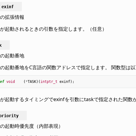
t
exinf
の拡張情報
が起動されるときの引数を指定します。（任意）
k
の起動番地
の起動番地をC言語の関数アドレスで指定します。 関数型は
ef
void
(
*
TASK
)(
intptr_t
exinf
);
が起動するタイミングでexinfを引数にtaskで指定された関
priority
の起動時優先度（内部表現）