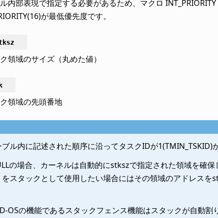
ル内部表現で指定する必要があるため、マクロ INT_PRIORITY 
PRIORITY(16)が最低優先度です。
tksz
ク領域のサイズ（丸めた値）
k
ク領域の先頭番地
ブル内に記述された順序に沿ってタスクIDが1(TMIN_TSKID
NULLの場合、カーネルは自動的にstkszで指定された領域を
）をスタックとして使用したい場合にはその領域のアドレスをs
LID-OSの機能であるスタックフェンス機能はスタックが自動割り当