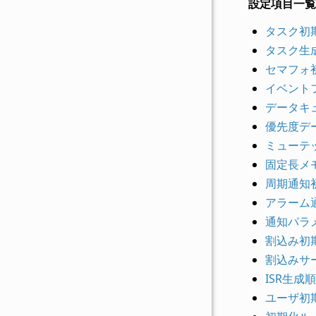
設定項目一覧
タスク初
タスク生
セマフォ
イベント
データキ
優先度デ
ミューテ
固定長メ
周期通知
アラーム
通知パラ
割込み初
割込みサー
ISR生成
ユーザ初