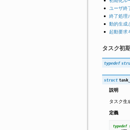
初期化ルー
ユーザ終
終了処理ル
動的生成
起動要求キ
タスク初
typedef
str
struct
task
説明
タスク生
定義
typedef