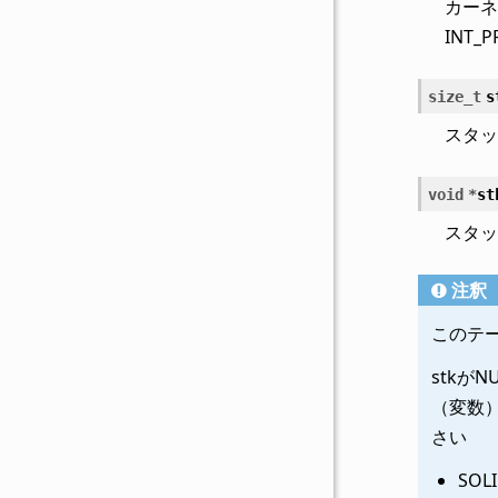
カーネ
INT_
size_t
s
スタッ
void
*
st
スタッ
注釈
このテー
stkが
（変数
さい
SO