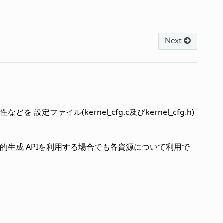
Next
ァイル(kernel_cfg.c及びkernel_cfg.h)
生成 APIを利用する場合でも各資源について利用で