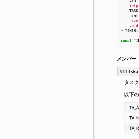
ATR
intp
TASK
uint
size
void
}
TINIB
;
const
TI
メンバー
ATR
tska
タスク
以下の
TA_
TA_
TA_