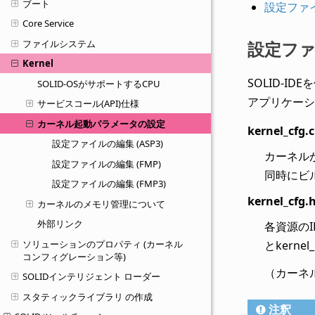
ブート
設定ファイ
Core Service
ファイルシステム
設定ファイ
Kernel
SOLID-
SOLID-OSがサポートするCPU
アプリケーシ
サービスコール(API)仕様
カーネル起動パラメータの設定
kernel_cfg.c
設定ファイルの編集 (ASP3)
カーネル
設定ファイルの編集 (FMP)
同時にビ
設定ファイルの編集 (FMP3)
kernel_cfg.
カーネルのメモリ管理について
外部リンク
各資源のI
ソリューションのプロパティ (カーネル
とkern
コンフィグレーション等)
（カーネ
SOLIDインテリジェント ローダー
スタティックライブラリ の作成
注釈