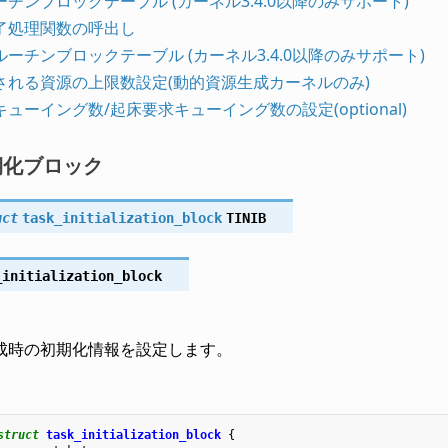
チンブロックテーブル (カーネル3.4.0以降のみサポート)
了処理関数の呼出し
ーチンブロックテーブル (カーネル3.4.0以降のみサポート)
される資源の上限数設定(動的資源生成カーネルのみ)
ューイング数/起床要求キューイング数の設定(optional)
期化ブロック
uct
task_initialization_block
TINIB
_initialization_block
成時の初期化情報を設定します。
struct
task_initialization_block
{