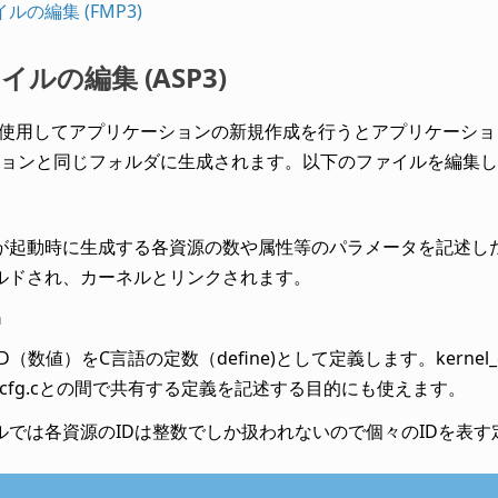
ルの編集 (FMP3)
ルの編集 (ASP3)
IDEを使用してアプリケーションの新規作成を行うとアプリケー
ョンと同じフォルダに生成されます。以下のファイルを編集し
が起動時に生成する各資源の数や属性等のパラメータを記述し
ルドされ、カーネルとリンクされます。
h
D（数値）をC言語の定数（define)として定義します。kernel_
el_cfg.cとの間で共有する定義を記述する目的にも使えます。
ルでは各資源のIDは整数でしか扱われないので個々のIDを表