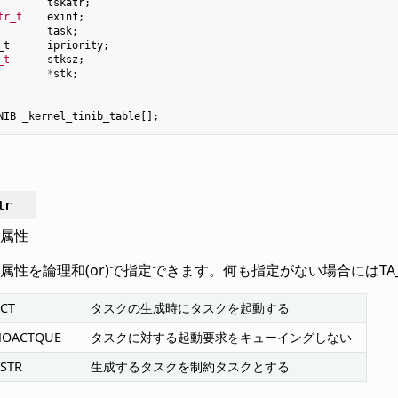
tskatr
;
tr_t
exinf
;
task
;
_t
ipriority
;
_t
stksz
;
*
stk
;
NIB
_kernel_tinib_table
[];
tr
属性
属性を論理和(or)で指定できます。何も指定がない場合にはTA
ACT
タスクの生成時にタスクを起動する
NOACTQUE
タスクに対する起動要求をキューイングしない
RSTR
生成するタスクを制約タスクとする