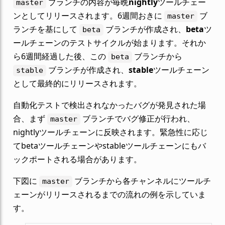
ブランチの内容が毎晩
nightly
ツールチェー
master
ンとしてリリースされます。6週間おきに
ブ
master
ランチを基にして
ブランチが作成され、
beta
ツ
beta
ールチェーンのテストサイクルが始まります。それか
ら6週間経過した後、この
ブランチから
beta
ブランチが作成され、
stable
ツールチェーン
stable
として最終的にリリースされます。
自動化テストで検出されなかったバグが発見された場
合、まず
ブランチでバグ修正が行われ、
master
nightlyツールチェーンに反映されます。緊急性に応じ
てbetaツールチェーンやstableツールチェーンにもバ
ックポートされる場合があります。
下図に
ブランチから各チャンネルにツールチ
master
ェーンがリリースされるまでの流れの例を示していま
す。