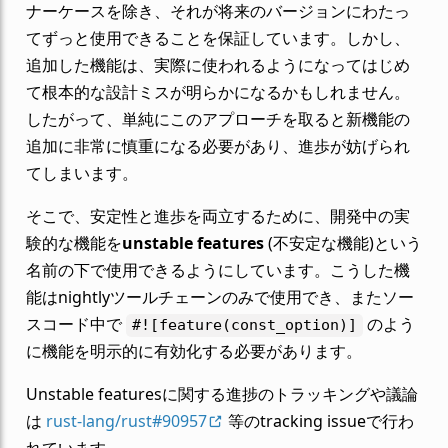
ナーケースを除き、それが将来のバージョンにわたっ
てずっと使用できることを保証しています。しかし、
追加した機能は、実際に使われるようになってはじめ
て根本的な設計ミスが明らかになるかもしれません。
したがって、単純にこのアプローチを取ると新機能の
追加に非常に慎重になる必要があり、進歩が妨げられ
てしまいます。
そこで、安定性と進歩を両立するために、開発中の実
験的な機能を
unstable features
(不安定な機能)という
名前の下で使用できるようにしています。こうした機
能はnightlyツールチェーンのみで使用でき、またソー
スコード中で
のよう
#![feature(const_option)]
に機能を明示的に有効化する必要があります。
Unstable featuresに関する進捗のトラッキングや議論
は
rust-lang/rust#90957
等のtracking issueで行わ
れています。