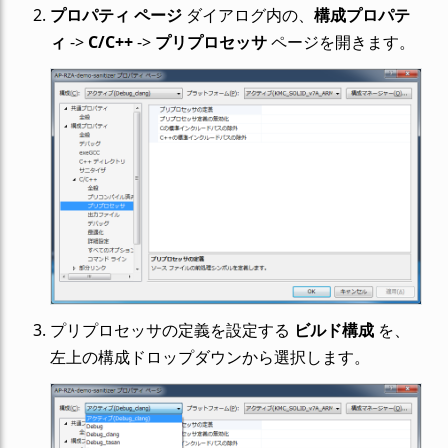
プロパティ ページ
ダイアログ内の、
構成プロパテ
ィ
->
C/C++
->
プリプロセッサ
ページを開きます。
プリプロセッサの定義を設定する
ビルド構成
を、
左上の構成ドロップダウンから選択します。