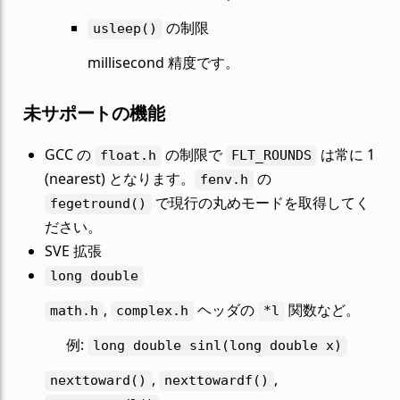
の制限
usleep()
millisecond 精度です。
未サポートの機能
GCC の
の制限で
は常に 1
float.h
FLT_ROUNDS
(nearest) となります。
の
fenv.h
で現行の丸めモードを取得してく
fegetround()
ださい。
SVE 拡張
long
double
,
ヘッダの
関数など。
math.h
complex.h
*l
例:
long
double
sinl(long
double
x)
,
,
nexttoward()
nexttowardf()