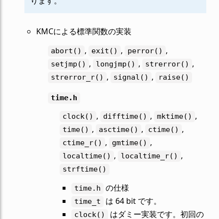
ります。
KMCによる標準関数の実装
,
,
,
abort()
exit()
perror()
,
,
,
setjmp()
longjmp()
strerror()
,
,
strerror_r()
signal()
raise()
time.h
,
,
,
clock()
difftime()
mktime()
,
,
,
time()
asctime()
ctime()
,
,
ctime_r()
gmtime()
,
,
localtime()
localtime_r()
strftime()
の仕様
time.h
は 64 bit です。
time_t
はダミー実装です。初回の
clock()