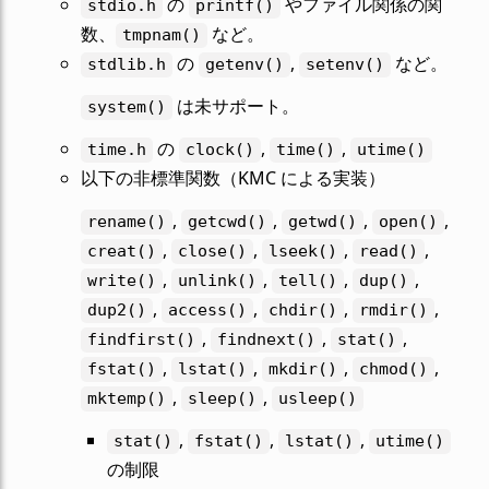
の
やファイル関係の関
stdio.h
printf()
数、
など。
tmpnam()
の
,
など。
stdlib.h
getenv()
setenv()
は未サポート。
system()
の
,
,
time.h
clock()
time()
utime()
以下の非標準関数（KMC による実装）
,
,
,
,
rename()
getcwd()
getwd()
open()
,
,
,
,
creat()
close()
lseek()
read()
,
,
,
,
write()
unlink()
tell()
dup()
,
,
,
,
dup2()
access()
chdir()
rmdir()
,
,
,
findfirst()
findnext()
stat()
,
,
,
,
fstat()
lstat()
mkdir()
chmod()
,
,
mktemp()
sleep()
usleep()
,
,
,
stat()
fstat()
lstat()
utime()
の制限