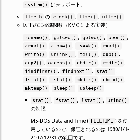
は未サポート。
system()
の
,
,
time.h
clock()
time()
utime()
以下の非標準関数（KMC による実装）
,
,
,
,
rename()
getcwd()
getwd()
open()
,
,
,
,
creat()
close()
lseek()
read()
,
,
,
,
write()
unlink()
tell()
dup()
,
,
,
,
dup2()
access()
chdir()
rmdir()
,
,
,
findfirst()
findnext()
stat()
,
,
,
,
fstat()
lstat()
mkdir()
chmod()
,
,
mktemp()
sleep()
usleep()
,
,
,
stat()
fstat()
lstat()
utime()
の制限
MS-DOS Data and Time (
) を使
FILETIME
用しているので、保証されるのは 1980/1/1-
2107/12/31 の範囲です。