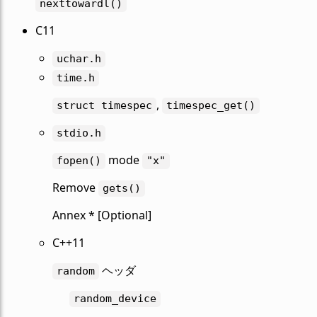
nexttowardl()
C11
uchar.h
time.h
,
struct
timespec
timespec_get()
stdio.h
mode
fopen()
"x"
Remove
gets()
Annex * [Optional]
C++11
ヘッダ
random
random_device