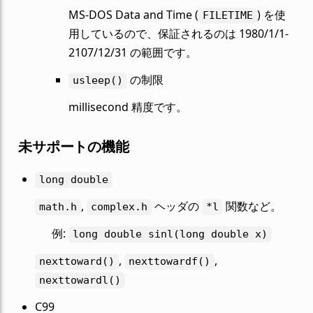
MS-DOS Data and Time (
) を使
FILETIME
用しているので、保証されるのは 1980/1/1-
2107/12/31 の範囲です。
の制限
usleep()
millisecond 精度です。
未サポートの機能
long
double
,
ヘッダの
関数など。
math.h
complex.h
*l
例:
long
double
sinl(long
double
x)
,
,
nexttoward()
nexttowardf()
nexttowardl()
C99