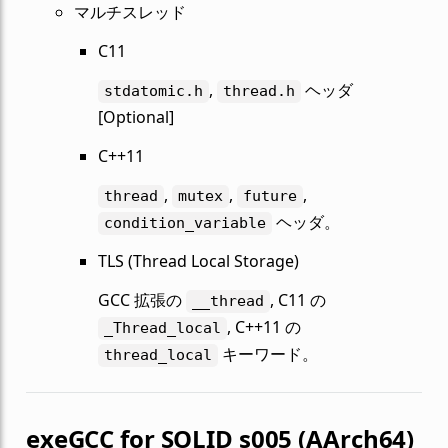
マルチスレッド
C11
,
ヘッダ
stdatomic.h
thread.h
[Optional]
C++11
,
,
,
thread
mutex
future
ヘッダ。
condition_variable
TLS (Thread Local Storage)
GCC 拡張の
, C11 の
__thread
, C++11 の
_Thread_local
キーワード。
thread_local
exeGCC for SOLID s005 (AArch64)