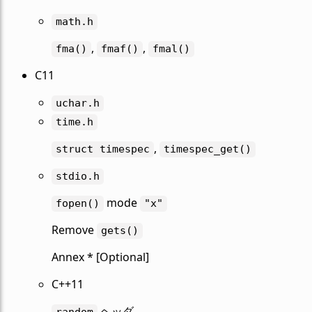
math.h
,
,
fma()
fmaf()
fmal()
C11
uchar.h
time.h
,
struct
timespec
timespec_get()
stdio.h
mode
fopen()
"x"
Remove
gets()
Annex * [Optional]
C++11
ヘッダ
random