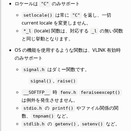
ロケールは
のみサポート
"C"
は常に
を返し、一切
setlocale()
"C"
current locale を変更しません。
(locale) 関数は、対応する
の無い関数
*_l
_l
と同じ挙動となります。
OS の機能を使用するような関数は、VLINK 有効時
のみサポート
はダミー関数です。
signal.h
,
signal()
raise()
時
__SOFTFP__
fenv.h
feraiseexcept()
は例外を発生させません。
の
やファイル関係の関
stdio.h
printf()
数、
など。
tmpnam()
の
,
など。
stdlib.h
getenv()
setenv()