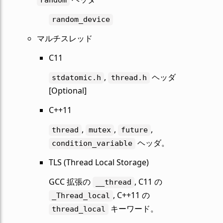
random_device
マルチスレッド
C11
,
ヘッダ
stdatomic.h
thread.h
[Optional]
C++11
,
,
,
thread
mutex
future
ヘッダ。
condition_variable
TLS (Thread Local Storage)
GCC 拡張の
, C11 の
__thread
, C++11 の
_Thread_local
キーワード。
thread_local