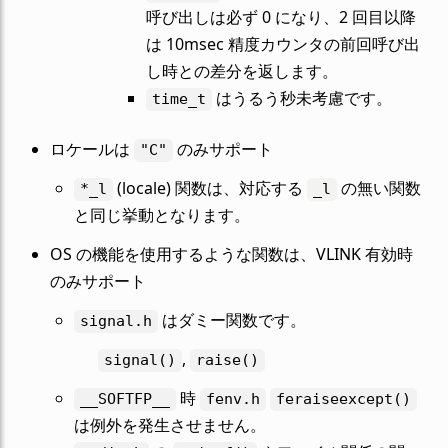
呼び出しは必ず 0 になり、2 回目以降
は 10msec 精度カウンタの前回呼び出
し時との差分を返します。
はうるう秒未考慮です。
time_t
ロケールは
のみサポート
"C"
(locale) 関数は、対応する
の無い関数
*_l
_l
と同じ挙動となります。
OS の機能を使用するような関数は、VLINK 有効時
のみサポート
はダミー関数です。
signal.h
,
signal()
raise()
時
__SOFTFP__
fenv.h
feraiseexcept()
は例外を発生させません。