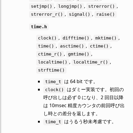
,
,
,
setjmp()
longjmp()
strerror()
,
,
strerror_r()
signal()
raise()
time.h
,
,
,
clock()
difftime()
mktime()
,
,
,
time()
asctime()
ctime()
,
,
ctime_r()
gmtime()
,
,
localtime()
localtime_r()
strftime()
は 64 bit です。
time_t
はダミー実装です。初回の
clock()
呼び出しは必ず 0 になり、2 回目以降
は 10msec 精度カウンタの前回呼び出
し時との差分を返します。
はうるう秒未考慮です。
time_t