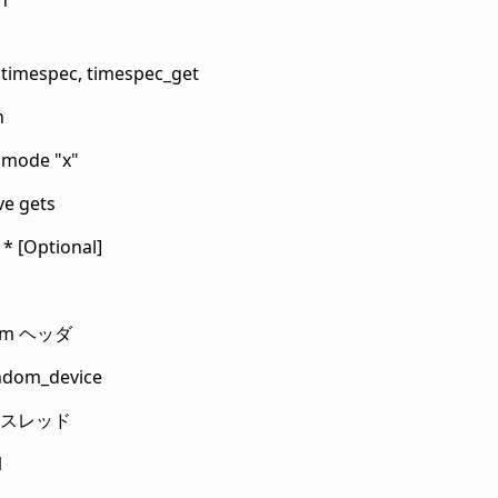
 timespec, timespec_get
h
 mode "x"
e gets
* [Optional]
om ヘッダ
ndom_device
スレッド
1