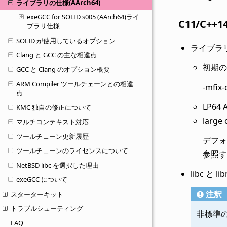
ライブラリの仕様(AArch64)
exeGCC for SOLID s005 (AArch64)ライ
C11/C+
ブラリ仕様
SOLID が使用しているオプション
ライブラ
Clang と GCC の主な相違点
初期の
GCC と Clang のオプション概要
ARM Compiler ツールチェーンとの相違
-mfix
点
LP64 
KMC 独自の修正について
large
マルチコンテキスト対応
ツールチェーン更新履歴
デフォ
ツールチェーンのライセンスについて
参照す
NetBSD libc を選択した理由
libc と l
exeGCC について
注釈
スターターキット
トラブルシューティング
非標準
FAQ