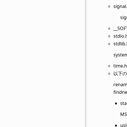
sign
sig
__SO
stdi
stdli
sys
time.h
以下の
rename
findne
sta
MS
us