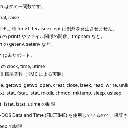
al.h はダミー関数です。
nal, raise
FTFP__ 時 fenv.h feraiseexcept は例外を発生させません。
o.h の printf やファイル関係の関数、tmpnam など。
b.h の getenv, setenv など。
tem は未サポート。
 の clock, time, utime
非標準関数（KMC による実装）
, getcwd, getwd, open, creat, close, lseek, read, write, unlink
xt, stat, fstat, lstat, mkdir, chmod, mktemp, sleep, usleep
t, fstat, lstat, utime の制限
-DOS Data and Time (FILETIME) を使用しているので、保証さ
leep の制限