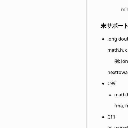
mi
未サポー
long dou
math.h,
例: lon
nexttowa
C99
math.
fma, f
C11
uchar.