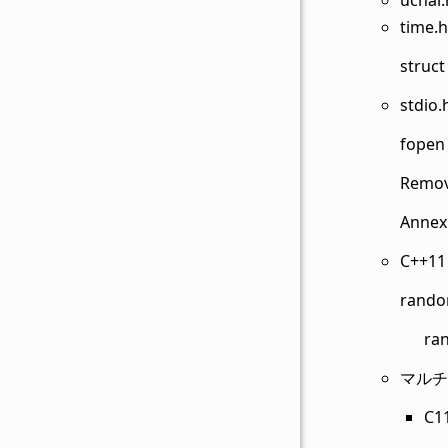
time.h
struct
stdio.
fopen
Remov
Annex 
C++11
rand
ra
マルチ
C1