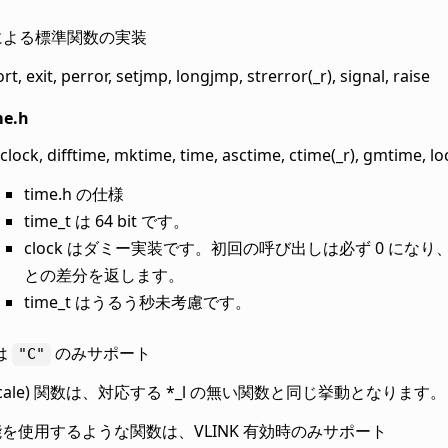
による標準関数の実装
rt, exit, perror, setjmp, longjmp, strerror(_r), signal, raise
me.h
clock, difftime, mktime, time, asctime, ctime(_r), gmtime, loc
time.h の仕様
time_t は 64 bit です。
clock はダミー実装です。初回の呼び出しは必ず 0 になり
との差分を返します。
time_t はうるう秒未考慮です。
は
のみサポート
"C"
(locale) 関数は、対応する *_l の無い関数と同じ挙動となります。
能を使用するような関数は、VLINK 有効時のみサポート