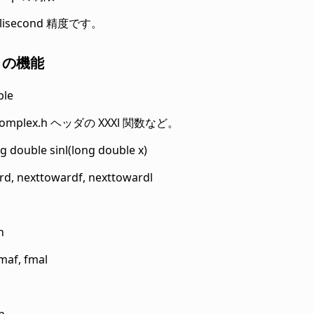
llisecond 精度です。
トの機能
ble
 complex.h ヘッダの XXXl 関数など。
g double sinl(long double x)
rd, nexttowardf, nexttowardl
h
maf, fmal
h