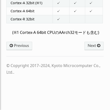
Cortex-A 32bit (※1)
✓
✓
✓
Cortex-A 64bit
✓
✓
✓
Cortex-R 32bit
✓
(※1 Cortex-A 64bit CPUのAArch32モードも含む)
Previous
Next
© Copyright 2017–2024, Kyoto Microcomputer Co.,
Ltd..