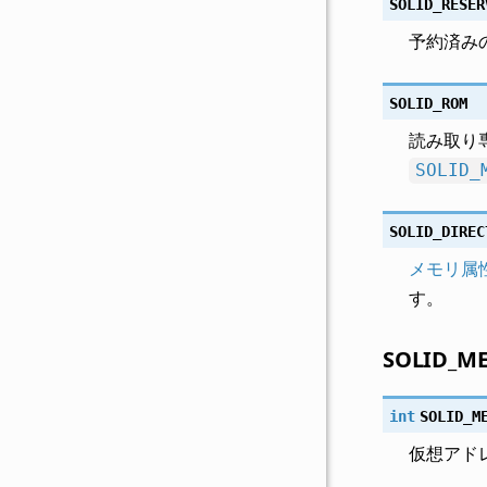
SOLID_RESER
予約済み
SOLID_ROM
読み取り
SOLID_
SOLID_DIREC
メモリ属
す。
SOLID_ME
int
SOLID_M
仮想アド