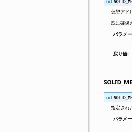
int
SOLID_M
仮想アド
既に確保
パラメー
戻り値
:
SOLID_M
int
SOLID_M
指定され
パラメー