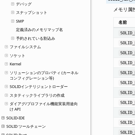
デバッグ
メモリ属
スナップショット
SMP
名前
定義済みのメモリマップ名
SOLID_
予約されている割込み
SOLID_
ファイルシステム
SOLID_
ソケット
SOLID_
Kernel
ソリューションのプロパティ (カーネル
SOLID_
コンフィグレーション等)
SOLID_
SOLIDインテリジェントローダー
SOLID_
スタティックライブラリの作成
SOLID_
ダイアグ/プロファイル機能実装用途向
け API
SOLID_
SOLID-IDE
SOLID_
SOLID ツールチェーン
SOLID_
SOLID-Rust