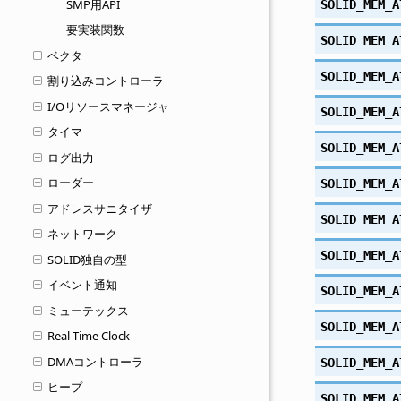
SMP用API
SOLID_MEM_A
要実装関数
SOLID_MEM_A
ベクタ
SOLID_MEM_A
割り込みコントローラ
I/Oリソースマネージャ
SOLID_MEM_A
タイマ
SOLID_MEM_A
ログ出力
ローダー
SOLID_MEM_A
アドレスサニタイザ
SOLID_MEM_A
ネットワーク
SOLID_MEM_A
SOLID独自の型
イベント通知
SOLID_MEM_A
ミューテックス
SOLID_MEM_A
Real Time Clock
DMAコントローラ
SOLID_MEM_A
ヒープ
SOLID_MEM_A