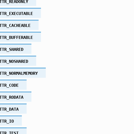
TTR_READONLY
TTR_EXECUTABLE
TTR_CACHEABLE
TTR_BUFFERABLE
TTR_SHARED
TTR_NOSHARED
TTR_NORMALMEMORY
TTR_CODE
TTR_RODATA
TTR_DATA
TTR_IO
TTR_TEST