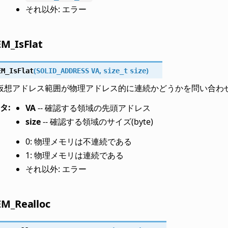
それ以外: エラー
M_IsFlat
(
,
)
EM_IsFlat
SOLID_ADDRESS
VA
size_t
size
仮想アドレス範囲が物理アドレス的に連続かどうかを問い合わ
タ
:
VA
-- 確認する領域の先頭アドレス
size
-- 確認する領域のサイズ(byte)
0: 物理メモリは不連続である
1: 物理メモリは連続である
それ以外: エラー
M_Realloc