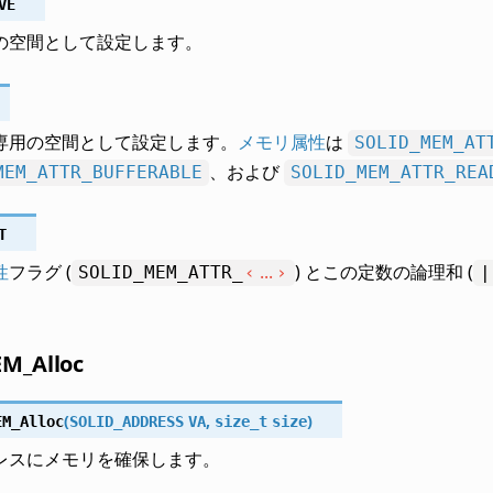
VE
の空間として設定します。
専用の空間として設定します。
メモリ属性
は
SOLID_MEM_AT
、および
MEM_ATTR_BUFFERABLE
SOLID_MEM_ATTR_REA
T
性
フラグ (
...
) とこの定数の論理和 (
SOLID_MEM_ATTR_
|
M_Alloc
(
,
)
EM_Alloc
SOLID_ADDRESS
VA
size_t
size
レスにメモリを確保します。