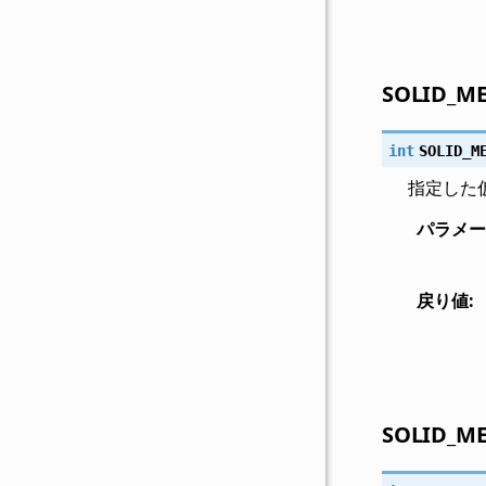
SOLID_ME
int
SOLID_M
指定した
パラメー
戻り値
:
SOLID_ME