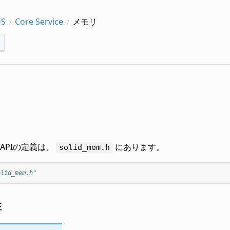
OS
Core Service
メモリ
APIの定義は、
にあります。
solid_mem.h
olid_mem.h"
性