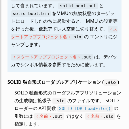
して含まれています。
と
solid_boot.out
をMMUの無効状態のターゲッ
solid_boot.bin
トにロードしたのちに起動すると、 MMU の設定等
を行った後、仮想アドレス空間に切り替えて、
ス
の エントリにジ
タートアッププロジェクト名
.bin
ャンプします。
は、デバッ
スタートアッププロジェクト名
.out
ガでシンボル情報を参照するために使います。
SOLID 独自形式ローダブルアプリケーション (
)
.slo
SOLID 独自形式のローダブルアプリソリューション
の生成物は拡張子
のファイルです。 SOLID
.slo
ローダーの API 関数
の
SOLID_LDR_LoadFile()
引数には
ではなく
を
名前
名前
.out
.slo
指定します。