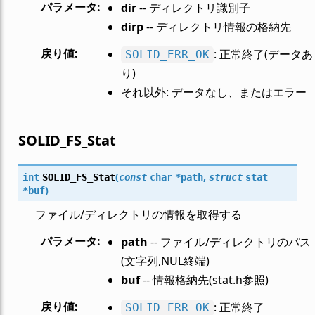
パラメータ
:
dir
-- ディレクトリ識別子
dirp
-- ディレクトリ情報の格納先
戻り値
:
: 正常終了(データあ
SOLID_ERR_OK
り)
それ以外: データなし、またはエラー
SOLID_FS_Stat
(
,
int
SOLID_FS_Stat
const
char
*
path
struct
stat
)
*
buf
ファイル/ディレクトリの情報を取得する
パラメータ
:
path
-- ファイル/ディレクトリのパス
(文字列,NUL終端)
buf
-- 情報格納先(stat.h参照)
戻り値
:
: 正常終了
SOLID_ERR_OK