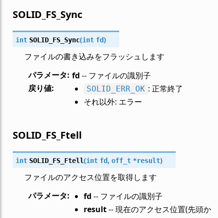
SOLID_FS_Sync
(
)
int
SOLID_FS_Sync
int
fd
ファイルの書き込みをフラッシュします
パラメータ
:
fd
-- ファイルの識別子
戻り値
:
: 正常終了
SOLID_ERR_OK
それ以外: エラー
SOLID_FS_Ftell
(
,
)
int
SOLID_FS_Ftell
int
fd
off_t
*
result
ファイルのアクセス位置を取得します
パラメータ
:
fd
-- ファイルの識別子
result
-- 現在のアクセス位置(先頭か