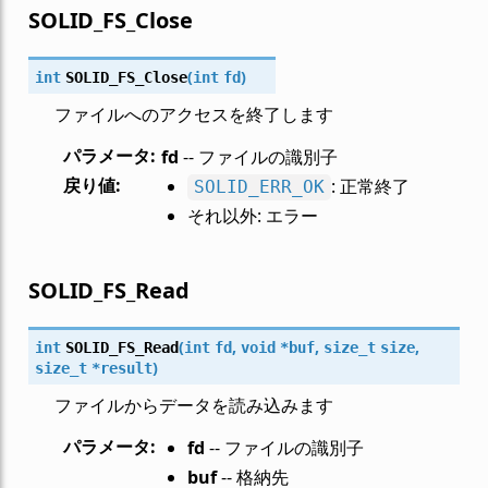
SOLID_FS_Close
(
)
int
SOLID_FS_Close
int
fd
ファイルへのアクセスを終了します
パラメータ
:
fd
-- ファイルの識別子
戻り値
:
: 正常終了
SOLID_ERR_OK
それ以外: エラー
SOLID_FS_Read
(
,
,
,
int
SOLID_FS_Read
int
fd
void
*
buf
size_t
size
)
size_t
*
result
ファイルからデータを読み込みます
パラメータ
:
fd
-- ファイルの識別子
buf
-- 格納先