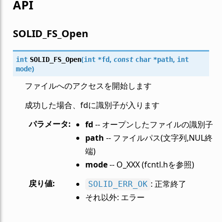
API
SOLID_FS_Open
(
,
,
int
SOLID_FS_Open
int
*
fd
const
char
*
path
int
)
mode
ファイルへのアクセスを開始します
成功した場合、fdに識別子が入ります
パラメータ
:
fd
-- オープンしたファイルの識別子
path
-- ファイルパス(文字列,NUL終
端)
mode
-- O_XXX (fcntl.hを参照)
戻り値
:
: 正常終了
SOLID_ERR_OK
それ以外: エラー