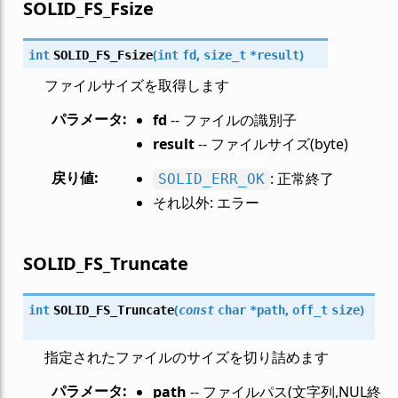
SOLID_FS_Fsize
(
,
)
int
SOLID_FS_Fsize
int
fd
size_t
*
result
ファイルサイズを取得します
パラメータ
:
fd
-- ファイルの識別子
result
-- ファイルサイズ(byte)
戻り値
:
: 正常終了
SOLID_ERR_OK
それ以外: エラー
SOLID_FS_Truncate
(
,
)
int
SOLID_FS_Truncate
const
char
*
path
off_t
size
指定されたファイルのサイズを切り詰めます
パラメータ
:
path
-- ファイルパス(文字列,NUL終