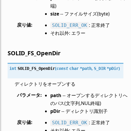
端)
size
-- ファイルサイズ(byte)
戻り値
:
: 正常終了
SOLID_ERR_OK
それ以外: エラー
SOLID_FS_OpenDir
(
,
)
int
SOLID_FS_OpenDir
const
char
*
path
S_DIR
*
pDir
ディレクトリをオープンする
パラメータ
:
path
-- オープンするディレクトリへ
のパス(文字列,NUL終端)
pDir
-- ディレクトリ識別子
戻り値
:
: 正常終了
SOLID_ERR_OK
それ以外: エラー