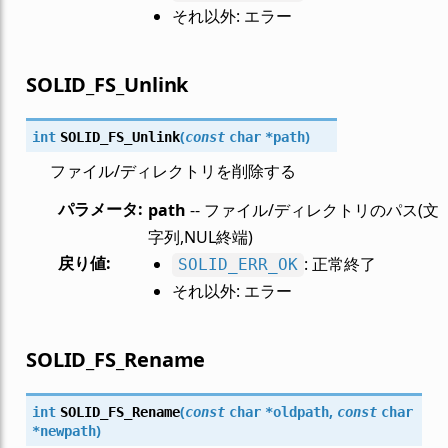
それ以外: エラー
SOLID_FS_Unlink
(
)
int
SOLID_FS_Unlink
const
char
*
path
ファイル/ディレクトリを削除する
パラメータ
:
path
-- ファイル/ディレクトリのパス(文
字列,NUL終端)
戻り値
:
: 正常終了
SOLID_ERR_OK
それ以外: エラー
SOLID_FS_Rename
(
,
int
SOLID_FS_Rename
const
char
*
oldpath
const
char
)
*
newpath