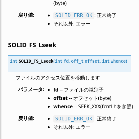
(byte)
戻り値
:
: 正常終了
SOLID_ERR_OK
それ以外: エラー
SOLID_FS_Lseek
(
,
,
)
int
SOLID_FS_Lseek
int
fd
off_t
offset
int
whence
ファイルのアクセス位置を移動します
パラメータ
:
fd
-- ファイルの識別子
offset
-- オフセット(byte)
whence
-- SEEK_XXX(fcntl.hを参照)
戻り値
:
: 正常終了
SOLID_ERR_OK
それ以外: エラー