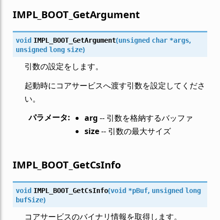
IMPL_BOOT_GetArgument
(
,
void
IMPL_BOOT_GetArgument
unsigned
char
*
args
)
unsigned
long
size
引数の設定をします。
起動時にコアサービスへ渡す引数を設定してくださ
い。
パラメータ
:
arg
-- 引数を格納するバッファ
size
-- 引数の最大サイズ
IMPL_BOOT_GetCsInfo
(
,
void
IMPL_BOOT_GetCsInfo
void
*
pBuf
unsigned
long
)
bufSize
コアサービスのバイナリ情報を取得します。