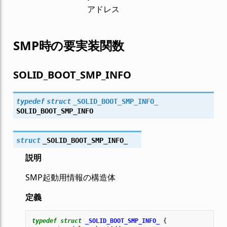
アドレス
SMP時の要実装関数
SOLID_BOOT_SMP_INFO
typedef
struct
_SOLID_BOOT_SMP_INFO_
SOLID_BOOT_SMP_INFO
struct
_SOLID_BOOT_SMP_INFO_
説明
SMP起動用情報の構造体
定義
typedef
struct
_SOLID_BOOT_SMP_INFO_
{