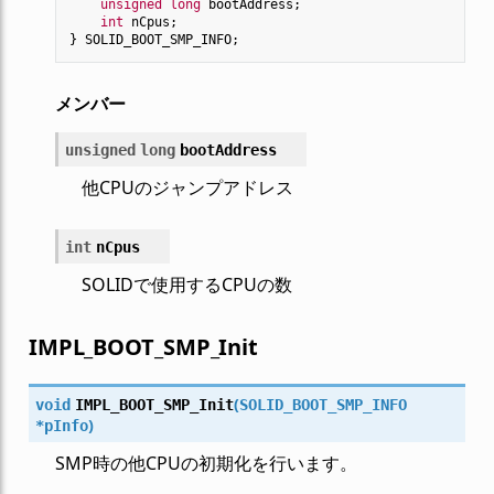
unsigned
long
bootAddress
;
int
nCpus
;
}
SOLID_BOOT_SMP_INFO
;
メンバー
unsigned
long
bootAddress
他CPUのジャンプアドレス
int
nCpus
SOLIDで使用するCPUの数
IMPL_BOOT_SMP_Init
(
void
IMPL_BOOT_SMP_Init
SOLID_BOOT_SMP_INFO
)
*
pInfo
SMP時の他CPUの初期化を行います。