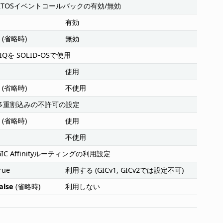
RTOSイベントコールバックの有効/無効
有効
(省略時)
無効
FIQを SOLID-OSで使用
使用
(省略時)
不使用
多重割込みの不許可の設定
(省略時)
使用
不使用
GIC Affinityルーティングの利用設定
rue
利用する (GICv1, GICv2では設定不可)
alse
(省略時)
利用しない