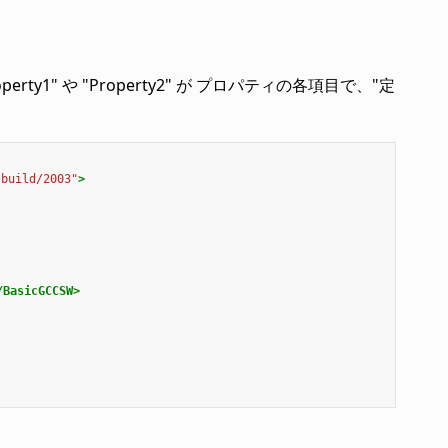
" や "Property2" が プロパティの各項目で、"定
sbuild/2003"
>
/BasicGCCSW>