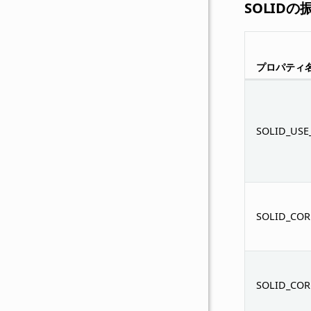
SOLID
プロパティ
SOLID_US
SOLID_COR
SOLID_COR