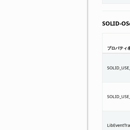
SOLID
プロパティ
SOLID_USE
SOLID_USE
LibEventTra