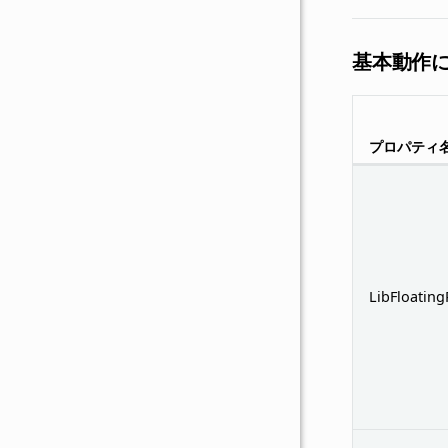
基本動作
プロパティ
LibFloating