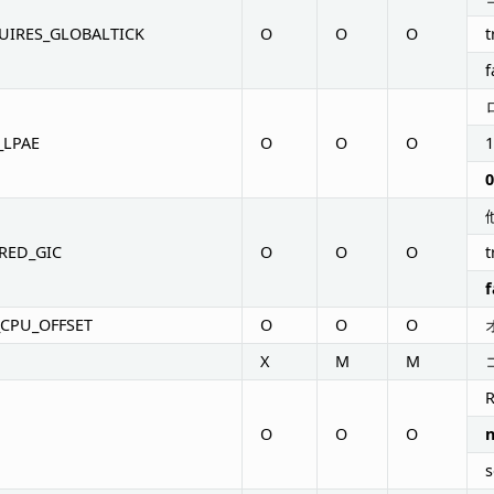
UIRES_GLOBALTICK
O
O
O
t
f
_LPAE
O
O
O
1
0
RED_GIC
O
O
O
t
f
_CPU_OFFSET
O
O
O
X
M
M
O
O
O
s