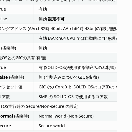
rue
有効
alse
無効
設定不可
ロングアドレス (AArch32時 40bit, AArch64時 48bit)の有効/無効
有効 (AArch64 CPU では自動的に"1"を設定)
(省略時)
無効
他OSとのGICの共有 有/無
rue
有 (SOLID-OSが使用する割込みのみ制御) マル
alse
(省略時)
無 (全割込みについてGICを制御)
オフセット値
GICでの Core0 と SOLID-OSのコアIDの オ
コア数
SMP の SOLID-OS で使用するコア数
RTOS実行時の Secure/Non-secure の設定
normal
(省略時)
Normal world (Non-Secure)
ecure
Secure world