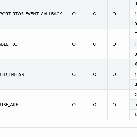
PORT_RTOS_EVENT_CALLBACK
O
O
O
1
0
ABLE_FIQ
O
O
O
1
0
TED_INHISR
O
O
O
1
0
_USE_ARE
O
O
O
t
f