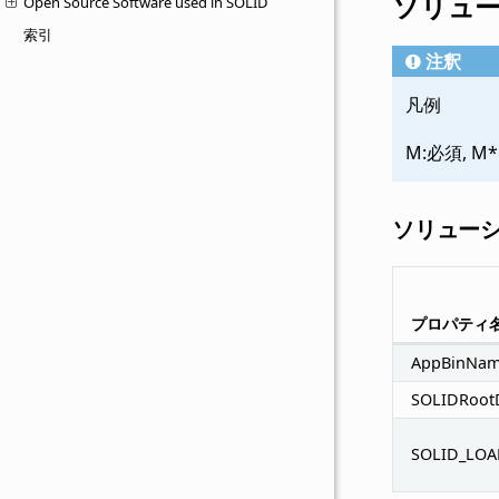
ソリュ
Open Source Software used in SOLID
索引
注釈
凡例
M:必須, M
ソリュー
プロパティ
AppBinNa
SOLIDRoot
SOLID_LOA