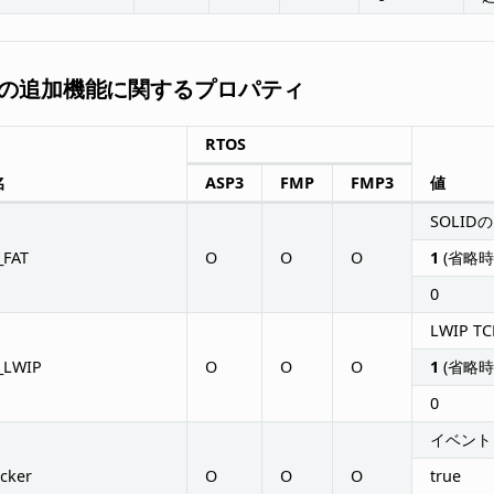
-OSの追加機能に関するプロパティ
RTOS
名
ASP3
FMP
FMP3
値
SOLID
_FAT
O
O
O
1
(省略時
0
LWIP 
_LWIP
O
O
O
1
(省略時
0
イベント
cker
O
O
O
true