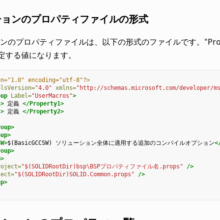
ションのプロパティファイルの形式
のプロパティファイルは、以下の形式のファイルです。"Property1
設定する値になります。
on="1.0" encoding="utf-8"?>
olsVersion=
"4.0"
xmlns=
"http://schemas.microsoft.com/developer/m
oup
Label=
"UserMacros"
>
1>
定義
</Property1>
2>
定義
</Property2>
roup>
oup>
SW>
$(BasicGCCSW)
ソリューション全体に適用する追加のコンパイルオプション
<
roup>
p>
roject=
"$(SOLIDRootDir)bsp\BSPプロパティファイル名.props"
/>
ject=
"$(SOLIDRootDir)SOLID.Common.props"
/>
up>