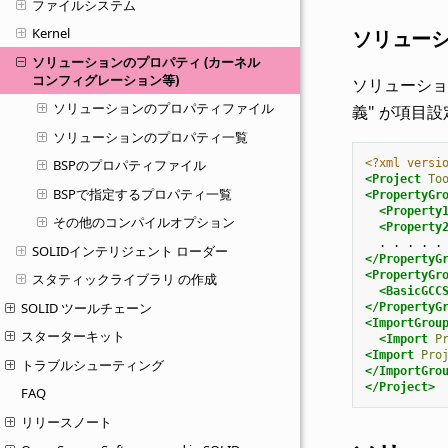
ファイルシステム
Kernel
ソリュー
ソリューションのプロパティ (カーネル
コンフィグレーション等)
ソリューション
ソリューションのプロパティファイル
義" が項目
ソリューションのプロパティ一覧
<?xml versi
BSPのプロパティファイル
<Project
To
BSPで指定するプロパティ一覧
<PropertyGr
<Property
その他のコンパイルオプション
<Property
.
.
.
.
SOLIDインテリジェント ローダー
</PropertyG
<PropertyGr
スタティックライブラリ の作成
<BasicGCC
SOLID ツールチェーン
</PropertyG
<ImportGrou
スターターキット
<Import
P
<Import
Pro
トラブルシューティング
</ImportGro
</Project>
FAQ
リリースノート