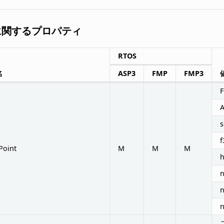
に関するプロパティ
RTOS
名
ASP3
FMP
FMP3
A
s
f
Point
M
M
M
h
n
n