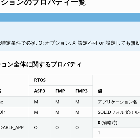
ーションのプロパティ一覧
*:特定条件で必須, O: オプション, X: 設定不可 or 設定しても無
ション全体に関するプロパティ
RTOS
名
ASP3
FMP
FMP3
値
me
M
M
M
アプリケーション名
Dir
M
M
M
SOLIDフォルダの 
0
(省略時)
DABLE_APP
O
O
O
1