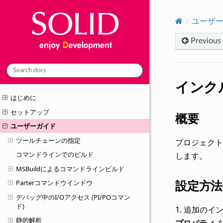
ユーザ
Previous
インク
はじめに
セットアップ
概要
ユーザーガイド
ツールチェーンの指定
プロジェクト
コマンドラインでのビルド
します。
MSBuildによるコマンドラインビルド
設定方法
Parterコマンドウインドウ
デバッグ中のI/Oアクセス (PI/POコマン
ド)
1. 追加の
静的解析
プロパティ