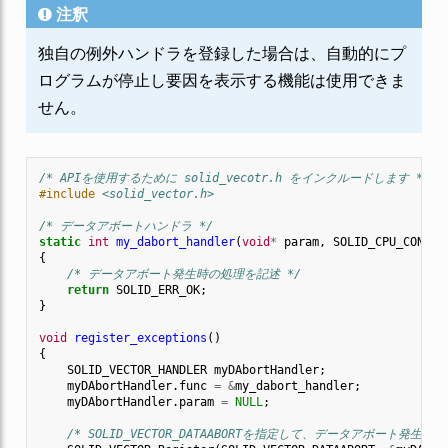
注釈
独自の例外ハンドラを登録した場合は、自動的にプ
ログラムが停止し要因を表示する機能は使用できま
せん。
/* APIを使用するために solid_vecotr.h をインクルードします */
#include
<solid_vector.h>
/* データアボートハンドラ */
static
int
my_dabort_handler
(
void
*
param
,
SOLID_CPU_CONTEX
{
/* データアボート発生時の処理を記述 */
return
SOLID_ERR_OK
;
}
void
register_exceptions
()
{
SOLID_VECTOR_HANDLER
myDAbortHandler
;
myDAbortHandler
.
func
=
&
my_dabort_handler
;
myDAbortHandler
.
param
=
NULL
;
/* SOLID_VECTOR_DATAABORTを指定して、データアボート発生