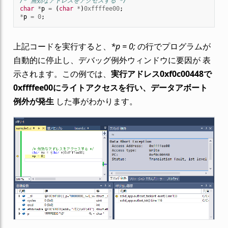
/* 無効なアドレスをアクセスする */
char
*
p
=
(
char
*
)
0xffffee00
;
*
p
=
0
;
上記コードを実行すると、
*p = 0;
の行でプログラムが
自動的に停止し、デバッグ例外ウィンドウに要因が 表
示されます。この例では、
実行アドレス0xf0c00448で
0xffffee00にライトアクセスを行い、データアボート
例外が発生
した事がわかります。