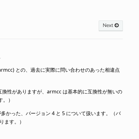
Next
点
(以後 armcc) との、過去に実際に問い合わせのあった相違点
。
度互換性がありますが、armcc は基本的に互換性が無いの
す。）
多かった、バージョン 4 と 5 について扱います。（バ
なります。）