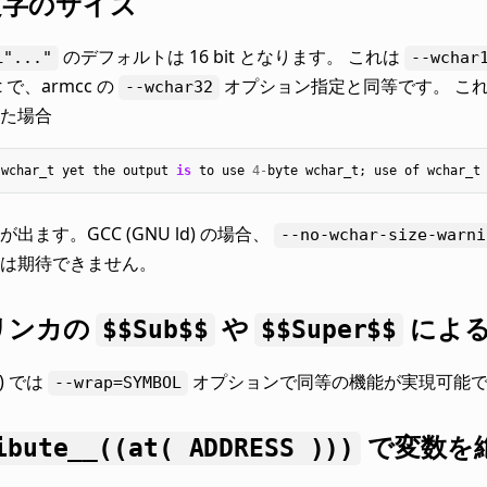
文字のサイズ
のデフォルトは 16 bit となります。 これは
L"..."
--wchar
it で、armcc の
オプション指定と同等です。 これ
--wchar32
た場合
wchar_t
yet
the
output
is
to
use
4
-
byte
wchar_t
;
use
of
wchar_t
出ます。GCC (GNU ld) の場合、
--no-wchar-size-warni
は期待できません。
 リンカの
や
による
$$Sub$$
$$Super$$
d) では
オプションで同等の機能が実現可能
--wrap=SYMBOL
で変数を
ibute__((at(
ADDRESS
)))