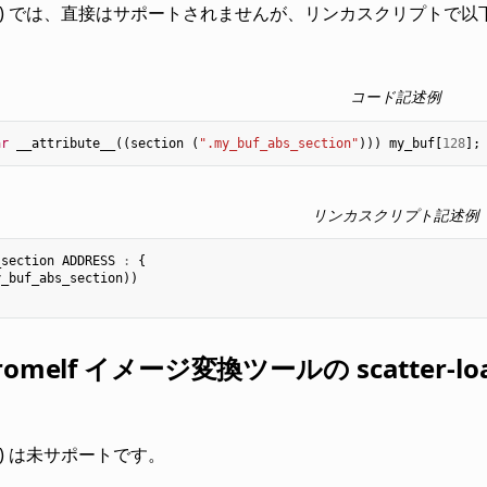
NU ld) では、直接はサポートされませんが、リンカスクリプ
コード記述例
ar
__attribute__
((
section
(
".my_buf_abs_section"
)))
my_buf
[
128
];
リンカスクリプト記述例
_section
ADDRESS
:
{
y_buf_abs_section
))
 fromelf イメージ変換ツールの scatte
 ld) は未サポートです。