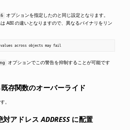
オプションを指定したのと同じ設定となります。
16
は ABI の違いとなりますので、異なるバイナリをリン
values
across
objects
may
fail
オプションでこの警告を抑制することが可能です
ng
既存関数のオーバーライド
です。
絶対アドレス
ADDRESS
に配置