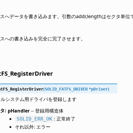
スへデータを書き込みます。引数のaddr,lengthはセクタ単
スへの書き込みを完全に完了させます。
FS_RegisterDriver
(
)
atFS_RegisterDriver
SOLID_FATFS_DRIVER
*
pDriver
ァイルシステム用ドライバを登録します
タ
:
pHandler
-- 登録用構造体
: 正常終了
SOLID_ERR_OK
それ以外: エラー