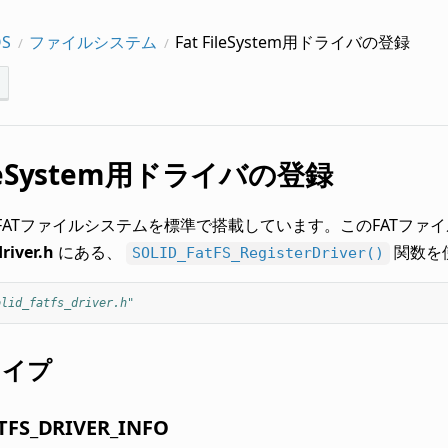
OS
ファイルシステム
Fat FileSystem用ドライバの登録
FileSystem用ドライバの登録
OSはFATファイルシステムを標準で搭載しています。このFATフ
driver.h
にある、
関数を
SOLID_FatFS_RegisterDriver()
olid_fatfs_driver.h"
タイプ
TFS_DRIVER_INFO