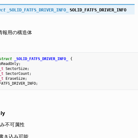
uct
_SOLID_FATFS_DRIVER_INFO_
SOLID_FATFS_DRIVER_INFO
情報用の構造体
struct
_SOLID_FATFS_DRIVER_INFO_
{
bReadOnly
;
_t
SectorSize
;
_t
SectorCount
;
_t
EraseSize
;
FATFS_DRIVER_INFO
;
ly
み不可属性
書き込み可能