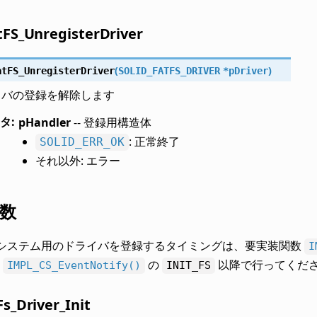
FS_UnregisterDriver
(
)
atFS_UnregisterDriver
SOLID_FATFS_DRIVER
*
pDriver
ライバの登録を解除します
タ
:
pHandler
-- 登録用構造体
: 正常終了
SOLID_ERR_OK
それ以外: エラー
数
ルシステム用のドライバを登録するタイミングは、要実装関数
I
ト
の
以降で行ってくだ
IMPL_CS_EventNotify()
INIT_FS
s_Driver_Init