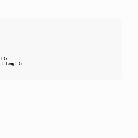
th
);
_t
length
);