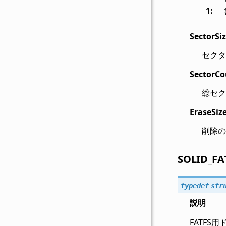
1
:
SectorSi
セクタサ
SectorCo
総セク
EraseSiz
削除の最
SOLID_FA
typedef
str
説明
FATFS