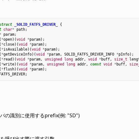
struct
_SOLID_FATFS_DRIVER_
{
t
char
*
path
;
*
param
;
(
*
open
)(
void
*
param
);
(
*
close
)(
void
*
param
);
(
*
isAvailable
)(
void
*
param
);
(
*
getDeviceInfo
)(
void
*
param
,
SOLID_FATFS_DRIVER_INFO
*
pInfo
);
(
*
read
)(
void
*
param
,
unsigned
long
addr
,
void
*
buff
,
size_t
leng
(
*
write
)(
void
*
param
,
unsigned
long
addr
,
const
void
*
buff
,
size
(
*
flush
)(
void
*
param
);
FATFS_DRIVER
;
の識別に使用するprefix(例: "SD")
を呼び出す際に渡す引数