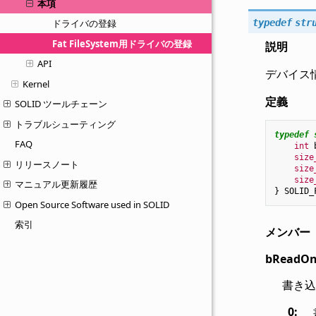
本項
typedef
str
ドライバの登録
Fat FileSystem用ドライバの登録
説明
API
デバイス
Kernel
定義
SOLID ツールチェーン
トラブルシューティング
typedef
FAQ
int
size
リリースノート
size
size
マニュアル更新履歴
}
SOLID_
Open Source Software used in SOLID
索引
メンバー
bReadOn
書き込
0
: