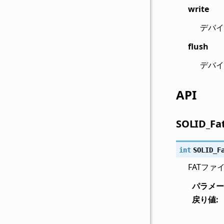
write
デバイ
flush
デバイ
API
SOLID_Fat
int
SOLID_F
FATフ
パラメー
戻り値
: