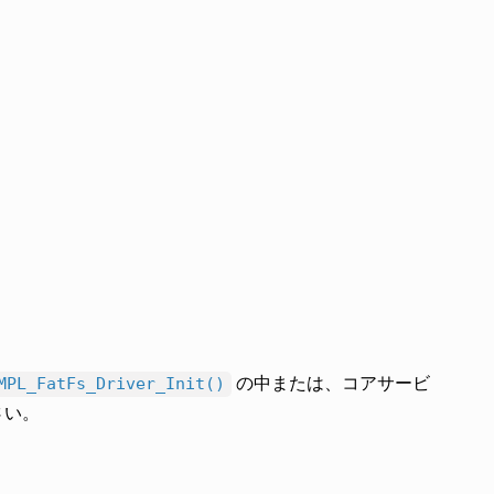
の中または、コアサービ
MPL_FatFs_Driver_Init()
さい。