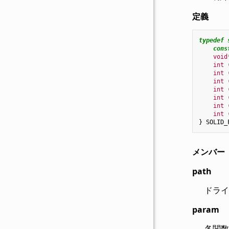
定義
typedef
cons
void
int
int
int
int
int
int
int
}
SOLID_
メンバー
path
ドライバ
param
各関数