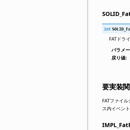
SOLID_Fat
int
SOLID_F
FATド
パラメー
戻り値
:
要実装関
FATファイ
ス内イベン
IMPL_FatF