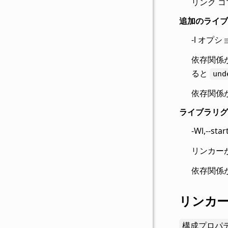
リンク 
追加のライブ
-l オ
依存関係
ると
und
依存関係
ライブラリグ
-Wl,--
リンカー
依存関係
リンカー
構成プロパテ