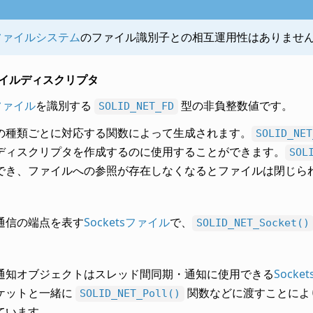
Dファイルシステム
のファイル識別子との相互運用性はありませ
ファイルディスクリプタ
sファイル
を識別する
型の非負整数値です。
SOLID_NET_FD
の種類ごとに対応する関数によって生成されます。
SOLID_NET
ディスクリプタを作成するのに使用することができます。
SOL
でき、ファイルへの参照が存在しなくなるとファイルは閉じら
通信の端点を表す
Socketsファイル
で、
SOLID_NET_Socket()
通知オブジェクトはスレッド間同期・通知に使用できる
Socke
ケットと一緒に
関数などに渡すことによ
SOLID_NET_Poll()
ています。