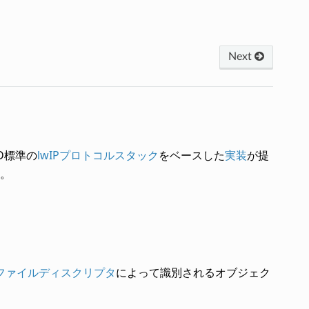
Next
ID標準の
lwIPプロトコルスタック
をベースした
実装
が提
。
tsファイルディスクリプタ
によって識別されるオブジェク