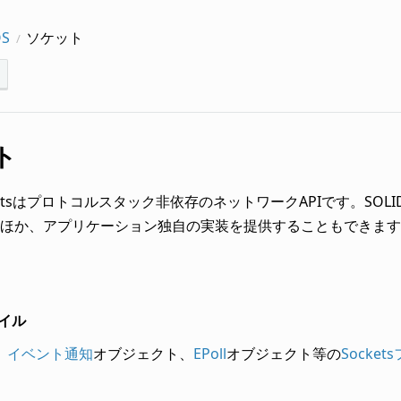
OS
ソケット
ト
ocketsはプロトコルスタック非依存のネットワークAPIです。SOL
ほか、アプリケーション独自の実装を提供することもできます
ァイル
、
イベント通知
オブジェクト、
EPoll
オブジェクト等の
Socke