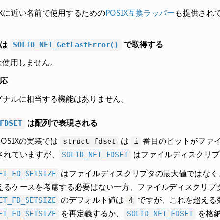
IXに近い名前で使用するための
POSIX互換ラッパー
も提供され
ドは
で取得する
SOLID_NET_GetLastError()
は使用しません。
応
Xシグナルに相当する機能はありません。
は配列で表現される
FDSET
OSIXの実装では
は
番目のビットがファ
struct
fdset
i
されていますが、
はファイルディスクリプ
SOLID_NET_FDSET
はファイルディスクリプタの最大値ではなく
ET_FD_SETSIZE
えるケースを考慮する必要はない一方、ファイルディスクリプ
のデフォルト値は
ですが、これを超える
ET_FD_SETSIZE
4
を再定義するか、
を格納
ET_FD_SETSIZE
SOLID_NET_FDSET