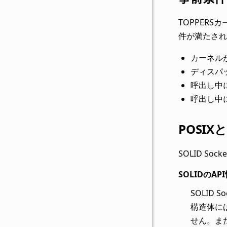
TOPPER
件が満たされ
カーネル
ディスパ
呼出し中
呼出し中
POSIX
SOLID S
SOLIDのA
SOLID 
構造体に
せん。ま