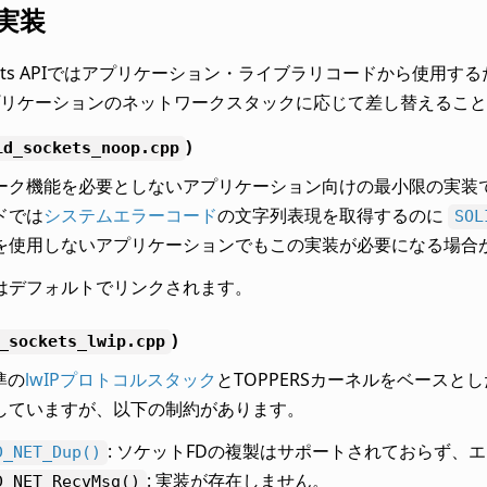
s実装
ockets APIではアプリケーション・ライブラリコードから使用す
リケーションのネットワークスタックに応じて差し替えること
)
id_sockets_noop.cpp
ーク機能を必要としないアプリケーション向けの最小限の実装
ドでは
システムエラーコード
の文字列表現を取得するのに
SOL
を使用しないアプリケーションでもこの実装が必要になる場合
はデフォルトでリンクされます。
)
_sockets_lwip.cpp
準の
lwIPプロトコルスタック
とTOPPERSカーネルをベースとした
していますが、以下の制約があります。
: ソケットFDの複製はサポートされておらず、
D_NET_Dup()
: 実装が存在しません。
D_NET_RecvMsg()