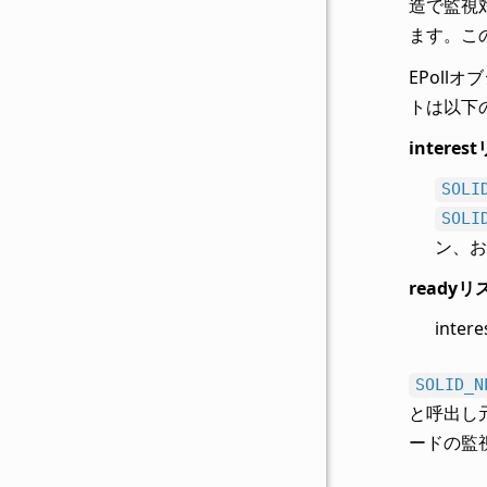
造で監視
ます。この
EPoll
トは以下
interes
SOLI
SOLI
ン、
readyリ
int
SOLID_N
と呼出し
ードの監