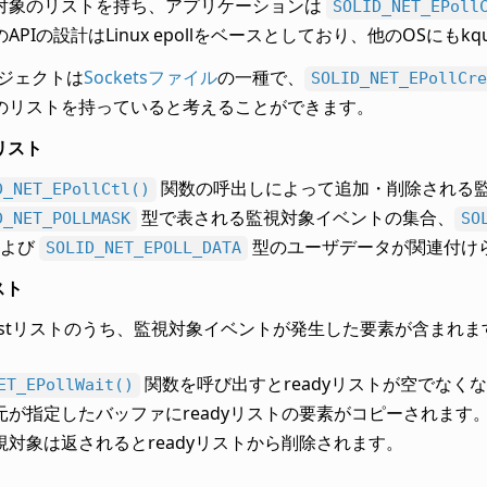
対象のリストを持ち、アプリケーションは
SOLID_NET_EPoll
APIの設計はLinux epollをベースとしており、他のOSにもk
オブジェクトは
Socketsファイル
の一種で、
SOLID_NET_EPollCre
のリストを持っていると考えることができます。
tリスト
関数の呼出しによって追加・削除される
D_NET_EPollCtl()
型で表される監視対象イベントの集合、
D_NET_POLLMASK
SO
および
型のユーザデータが関連付け
SOLID_NET_EPOLL_DATA
スト
erestリストのうち、監視対象イベントが発生した要素が含まれま
関数を呼び出すとreadyリストが空でな
ET_EPollWait()
元が指定したバッファにreadyリストの要素がコピーされます
視対象は返されるとreadyリストから削除されます。