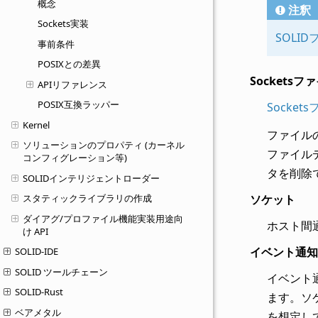
概念
注釈
Sockets実装
SOLI
事前条件
POSIXとの差異
Sockets
APIリファレンス
POSIX互換ラッパー
Socket
Kernel
ファイル
ソリューションのプロパティ (カーネル
ファイル
コンフィグレーション等)
タを削除
SOLIDインテリジェントローダー
ソケット
スタティックライブラリの作成
ダイアグ/プロファイル機能実装用途向
ホスト間
け API
イベント通知
SOLID-IDE
SOLID ツールチェーン
イベント
SOLID-Rust
ます。ソ
ベアメタル
を想定し