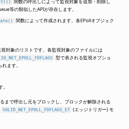
関数の呼出しによって監視対象を追加・削除し
Ctl()
queue等の類似したAPIが存在します。
関数によって作成されます。各EPollオブジェク
ate()
監視対象のリストです。各監視対象のファイルには
型で表される監視オプショ
LID_NET_EPOLL_FDFLAGS
られます。
す。
くなるまで呼出し元をブロックし、ブロックが解除される
。
(エッジトリガー) モ
SOLID_NET_EPOLL_FDFLAGS_ET