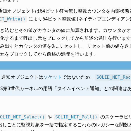
通知オブジェクトは64ビット符号無し整数カウンタを内部状態
により64ビット整数値 (ネイティブエンディアン
ET_Write()
き込むとその値がカウンタの値に加算されます。カウンタがオ
化するまで呼出し元をブロックしてから前述の処理を行います
み出すとカウンタの値を0にリセットし、リセット前の値を返
元をブロックしてから前述の処理を行います。
ト通知オブジェクトは
ソケット
ではないため、
SOLID_NET_Rec
ERS第3世代カーネルの用語「タイムイベント通知」との関連は
や
のスケーラビ
OLID_NET_Select()
SOLID_NET_Poll()
出しごとに監視対象を一括で指定するこれらのレガシーな関数とは異