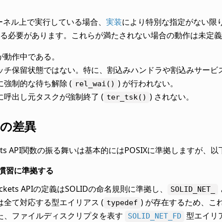
Sカーネル上で実行している場合、
実装
により特別な指定がない限りは、
る必要があります。これらが満たされない場合の動作は未定義
が動作中である。
ッチ保留状態ではない。特に、割込みハンドラや割込みサービ
に強制的な待ち解除 (
) が行われない。
rel_wai()
に呼出し元タスクが強制終了 (
) されない。
ter_tsk()
との差異
ockets API関数の振る舞いは基本的にはPOSIXに準拠しますが
PI慣習に準拠する
Sockets APIの定義はSOLIDの命名規則に準拠し、
SOLID_NET_
は全て対応する型エイリアス (
) が存在するため、
typedef
た、ファイルディスクリプタを表す
型エイリ
SOLID_NET_FD