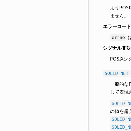
よりPOS
ません。
エラーコー
errno
シグナル非対
POSI
SOLID_NET_
一般的なP
して表現
SOLID_N
の値を超
SOLID_N
SOLID_N