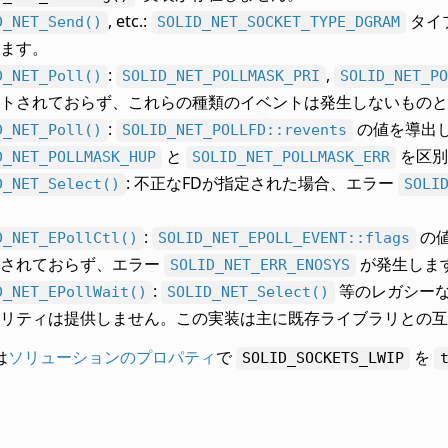
, etc.:
タイ
D_NET_Send()
SOLID_NET_SOCKET_TYPE_DGRAM
ます。
:
,
D_NET_Poll()
SOLID_NET_POLLMASK_PRI
SOLID_NET_PO
トされておらず、これらの種類のイベントは発生しないものと
:
の値を導出し
D_NET_Poll()
SOLID_NET_POLLFD::revents
と
を区別
D_NET_POLLMASK_HUP
SOLID_NET_POLLMASK_ERR
: 不正なFDが指定された場合、エラー
D_NET_Select()
SOLI
:
の
D_NET_EPollCtl()
SOLID_NET_EPOLL_EVENT::flags
トされておらず、エラー
が発生しま
SOLID_NET_ERR_ENOSYS
:
等のレガシーな
D_NET_EPollWait()
SOLID_NET_Select()
リティは提供しません。この実装は主に既存ライブラリとの互
は
ソリューションのプロパティ
で
を
SOLID_SOCKETS_LWIP