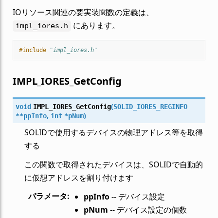
IOリソース関連の要実装関数の定義は、
にあります。
impl_iores.h
#include
"impl_iores.h"
IMPL_IORES_GetConfig
(
void
IMPL_IORES_GetConfig
SOLID_IORES_REGINFO
,
)
*
*
ppInfo
int
*
pNum
SOLIDで使用するデバイスの物理アドレス等を取得
する
この関数で取得されたデバイスは、SOLIDで自動的
に仮想アドレスを割り付けます
パラメータ
:
ppInfo
-- デバイス設定
pNum
-- デバイス設定の個数