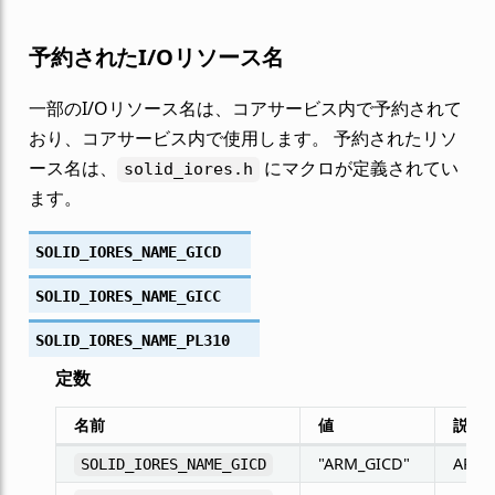
予約されたI/Oリソース名
一部のI/Oリソース名は、コアサービス内で予約されて
おり、コアサービス内で使用します。 予約されたリソ
ース名は、
にマクロが定義されてい
solid_iores.h
ます。
SOLID_IORES_NAME_GICD
SOLID_IORES_NAME_GICC
SOLID_IORES_NAME_PL310
定数
名前
値
説明
"ARM_GICD"
ARM G
SOLID_IORES_NAME_GICD