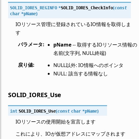
(
SOLID_IORES_REGINFO
*
SOLID_IORES_CheckInfo
const
)
char
*
pName
IOリソース管理に登録されているIO情報を取得しま
す
パラメータ
:
pName
-- 取得するIOリソース情報の
名前(文字列, NULL終端)
戻り値
:
NULL以外: IO情報へのポインタ
NULL: 該当する情報なし
SOLID_IORES_Use
(
)
int
SOLID_IORES_Use
const
char
*
pName
IOリソースの使用開始を宣言します
これにより、IOが仮想アドレスにマップされます