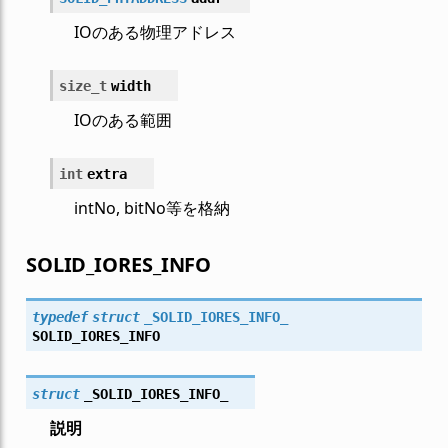
IOのある物理アドレス
size_t
width
IOのある範囲
int
extra
intNo, bitNo等を格納
SOLID_IORES_INFO
typedef
struct
_SOLID_IORES_INFO_
SOLID_IORES_INFO
struct
_SOLID_IORES_INFO_
説明