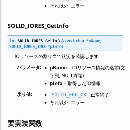
それ以外: エラー
SOLID_IORES_GetInfo
(
,
int
SOLID_IORES_GetInfo
const
char
*
pName
)
SOLID_IORES_INFO
*
pInfo
IOリソースの割り当て状況を確認します
パラメータ
:
pName
-- IOリソース情報の名前(文
字列, NULL終端)
pInfo
-- 取得したIO情報
戻り値
:
: 正常終了
SOLID_ERR_OK
それ以外: エラー
要実装関数