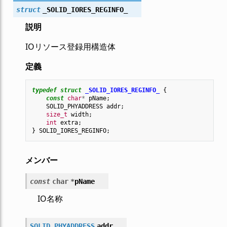
struct
_SOLID_IORES_REGINFO_
説明
IOリソース登録用構造体
定義
typedef
struct
_SOLID_IORES_REGINFO_
{
const
char
*
pName
;
SOLID_PHYADDRESS
addr
;
size_t
width
;
int
extra
;
}
SOLID_IORES_REGINFO
;
メンバー
const
char
*
pName
IO名称
SOLID_PHYADDRESS
addr