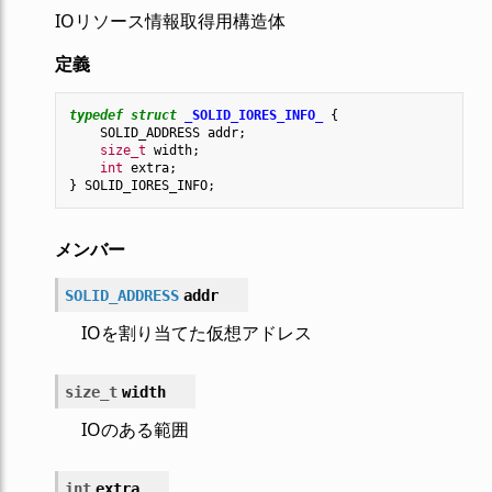
IOリソース情報取得用構造体
定義
typedef
struct
_SOLID_IORES_INFO_
{
SOLID_ADDRESS
addr
;
size_t
width
;
int
extra
;
}
SOLID_IORES_INFO
;
メンバー
SOLID_ADDRESS
addr
IOを割り当てた仮想アドレス
size_t
width
IOのある範囲
int
extra