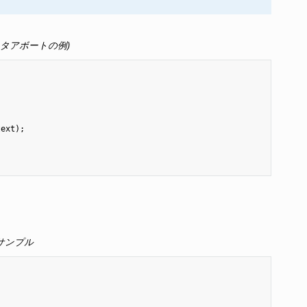
タアボートの例)
text
);
サンプル