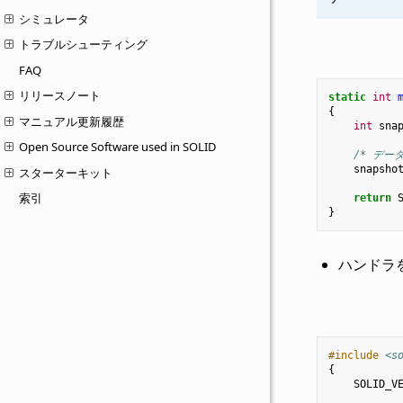
シミュレータ
トラブルシューティング
FAQ
リリースノート
static
int
{
マニュアル更新履歴
int
sna
Open Source Software used in SOLID
/* デー
snapsho
スターターキット
索引
return
}
ハンドラ
#include
<s
{
SOLID_V