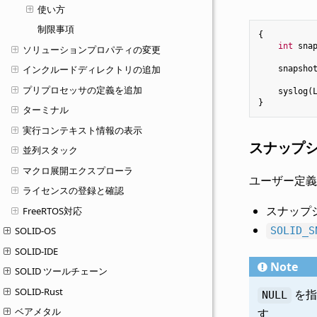
使い方
制限事項
{
int
sna
ソリューションプロパティの変更
インクルードディレクトリの追加
snapsho
プリプロセッサの定義を追加
syslog
(
}
ターミナル
実行コンテキスト情報の表示
スナップシ
並列スタック
マクロ展開エクスプローラ
ユーザー定義
ライセンスの登録と確認
スナップ
FreeRTOS対応
SOLID-OS
SOLID_S
SOLID-IDE
Note
SOLID ツールチェーン
SOLID-Rust
を指
NULL
ベアメタル
す