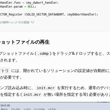
tHandler
.
func
=
&
my_dabort_handler
;
tHandler
.
param
=
NULL
;
ECTOR_Register
(
SOLID_VECTOR_DATAABORT
,
&
myDAbortHandler
);
.他の例外ハンドラの登録 */
ショットファイルの再生
プショットファイル (
) をドラッグ&ドロップすると、
.sdmp
されます。
クトリ
には、開かれているソリューションの設定値が自動的に
が必要です。
ンプ読み込み時に、
を実行するため、通常のデバ
init.mcr
を指定する (
が無い場所を指定する等) 必要があり
init.mcr