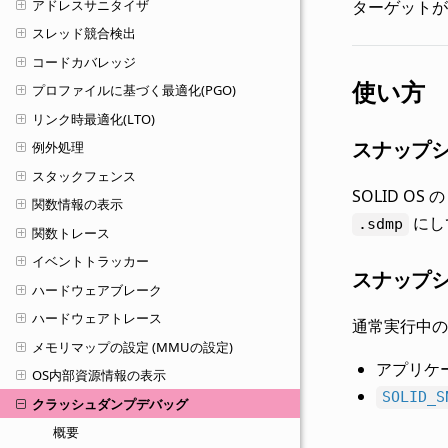
アドレスサニタイザ
ターゲットが
スレッド競合検出
コードカバレッジ
使い方
プロファイルに基づく最適化(PGO)
リンク時最適化(LTO)
スナップ
例外処理
スタックフェンス
SOLID 
関数情報の表示
にし
.sdmp
関数トレース
イベントトラッカー
スナップシ
ハードウェアブレーク
ハードウェアトレース
通常実行中の
メモリマップの設定 (MMUの設定)
アプリケ
OS内部資源情報の表示
SOLID_S
クラッシュダンプデバッグ
概要