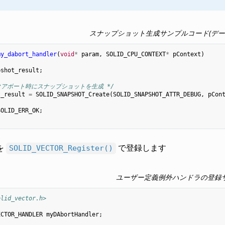
スナップショット生成サンプルコード(デー
my_dabort_handler
(
void
*
param
,
SOLID_CPU_CONTEXT
*
pContext
)
pshot_result
;
タアボート時にスナップショットを生成 */
t_result
=
SOLID_SNAPSHOT_Create
(
SOLID_SNAPSHOT_ATTR_DEBUG
,
pCon
SOLID_ERR_OK
;
を
で登録します
SOLID_VECTOR_Register()
ユーザー定義例外ハンドラの登録
olid_vector.h>
ECTOR_HANDLER
myDAbortHandler
;