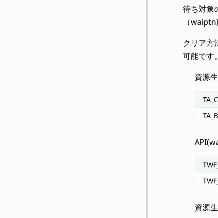
待ち対象の
（waip
クリア方法の
可能です
資源生
TA_
TA_B
API(w
TWF
TWF
資源生