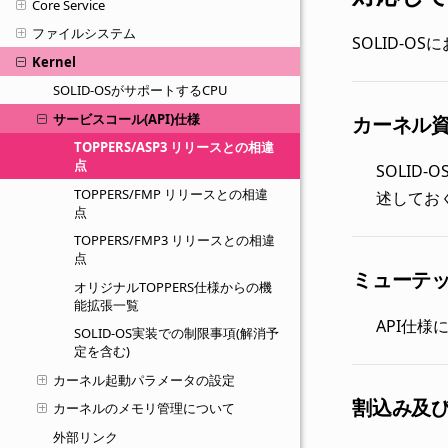
Core Service
ファイルシステム
SOLID-O
Kernel
SOLID-OSがサポートするCPU
サービスコール(API)仕様
カーネル
TOPPERS/ASP3 リリースとの相違
点
SOLI
TOPPERS/FMP リリースとの相違
述してお
点
TOPPERS/FMP3 リリースとの相違
点
ミューテ
オリジナルTOPPERS仕様からの機
能拡張一覧
API仕様
SOLID-OS実装での制限事項(解消予
定を含む)
カーネル起動パラメータの設定
割込み及
カーネルのメモリ管理について
外部リンク