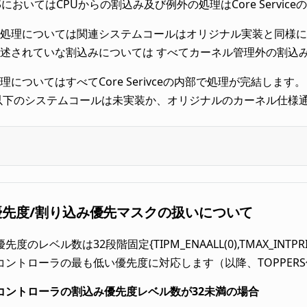
-OSにおいてはCPUからの割込み及び例外の処理はCore Servi
処理については関連システムコールはオリジナル実装と同様に動作しま
述されていな割込みについては すべてカーネル管理外の割込
理についてはすべてCore Serivceの内部で処理が完結し
以下のシステムコールは未実装か、オリジナルのカーネル仕様
優先度/割り込み優先マスクの扱いについて
のレベル数は32段階固定{TIPM_ENAALL(0),TMAX_INTPRI(-1)
コントローラの最も低い優先度に対応します（以降、TOPPERS
コントローラの割込み優先度レベル数が32未満の場合