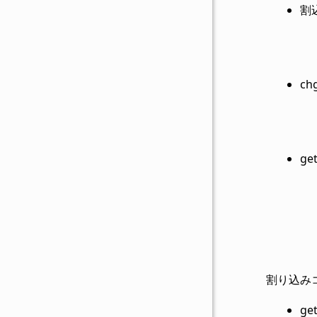
割込
ch
ge
割り込み
ge