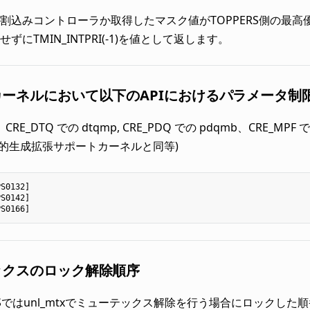
割込みコントローラか取得したマスク値がTOPPERS側の最高優先
せずにTMIN_INTPRI(-1)を値として返します。
ーネルにおいて以下のAPIにおけるパラメータ制
RE_DTQ での dtqmp, CRE_PDQ での pdqmb、CRE_M
動的生成拡張サポートカーネルと同等)
PS0132
]
PS0142
]
PS0166
]
ックスのロック解除順序
-OSではunl_mtxでミューテックス解除を行う場合にロック