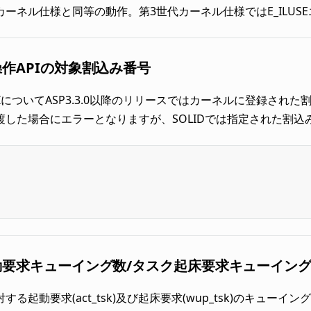
ーネル仕様と同等の動作。第3世代カーネル仕様ではE_ILUSE
作APIの対象割込み番号
PIについてASP3.3.0以降のリリースではカーネルに登録さ
渡した場合にエラーとなりますが、SOLIDでは指定された割
動要求キューイング数/タスク起床要求キューイン
する起動要求(act_tsk)及び起床要求(wup_tsk)のキューイ