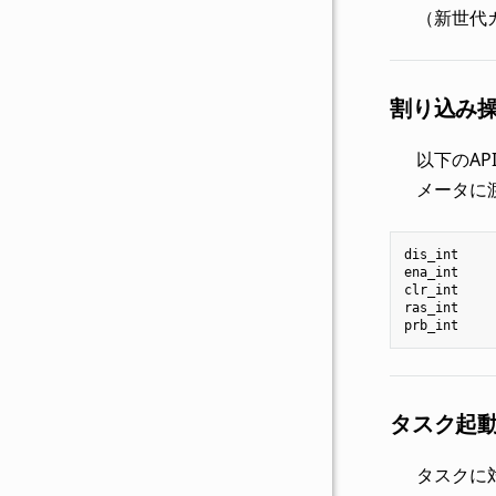
（新世代カ
割り込み操
以下のA
メータに
dis_int
ena_int
clr_int
ras_int
prb_int
タスク起
タスクに対