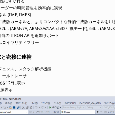
性にすぐれる
cオーダーの時間管理を効率的に実現
 (FMP, FMP3)
生成版カーネルと、よりコンパクトな静的生成版カーネルを用
A 32bit (ARMv7A, ARMv8AのAArch32互換モード), 64bit (
el相当の ITRON APIを追加サポート
ムロイヤリティフリー
IDEと密接に連携
フェンス、スタック解析機能
コールトレーサ
をIDEに表示
資源表示