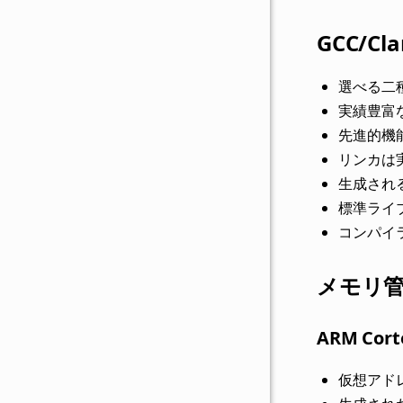
GCC/C
選べる二
実績豊富
先進的機能
リンカは実績
生成され
標準ライ
コンパイラ
メモリ
ARM Co
仮想アド