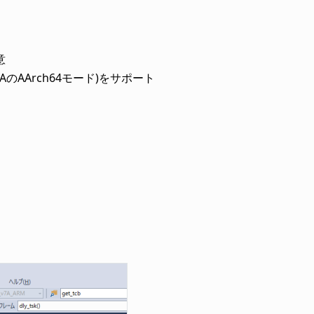
意
ARMv8AのAArch64モード)をサポート