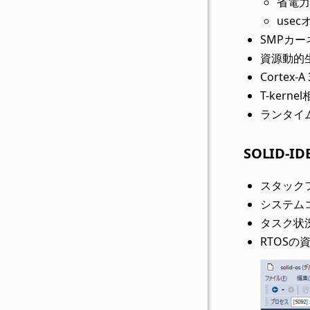
省電力
use
SMPカーネル
資源動的
Cortex-
T-kern
ランタイ
SOLID-
スタック
システム
タスク状況
RTOSの