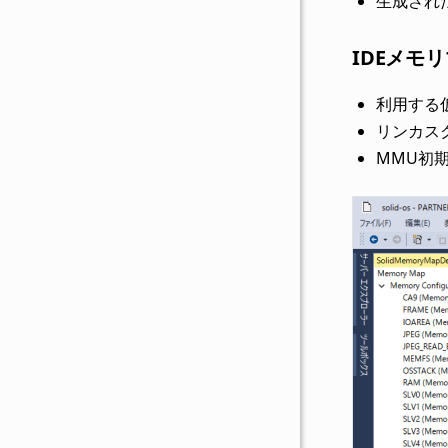
生成され
IDEメモ
利用する
リンカス
MMU初