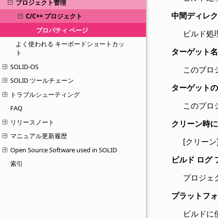
プロジェクト管理
中間ディレク
C/C++ プロジェクト
プロパティ ページ
ビルド処
よく使われる キーボードショートカッ
ターゲット名
ト
SOLID-OS
このプロ
SOLID ツールチェーン
ターゲットの
トラブルシューティング
このプロ
FAQ
リリースノート
クリーン時に
マニュアル更新履歴
[クリーン
Open Source Software used in SOLID
ビルド ログ
索引
プロジェ
プラットフォ
ビルドに