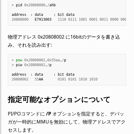
>
pid
0x20808000
,
/
ahb
address
:
data
:
bit
data
20808000
E7913003
1110
0111
1001
0001
0011
0000
0000
0
物理アドレス 0x20808002 に16bitのデータを書き込
み、それを読み出す:
>
pow
0x20808002
,
0x55aa
,
/
p
>
piw
0x20808002
,
/
p
address
:
data
:
bit
data
20808002
55
AA
0101
0101
1010
1010
指定可能なオプションについて
PI/POコマンドに
/P
オプションを指定すると、デバッ
ガが一時的にMMUを無効にして、物理アドレスでアク
セスします。