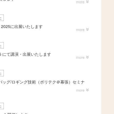
た
minar 2025に出展いたします
た
um 2025 にて講演・出展いたします
た
バッグ/ロギング技術（ポリテク＠幕張）セミナ
た