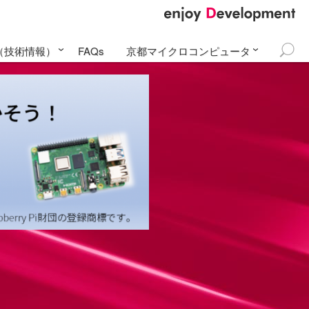
て（技術情報）
FAQs
京都マイクロコンピュータ
検
pberry Pi 4
アカデミー
更新履歴
アル
S
メールマガジン
問い合わせ
索: