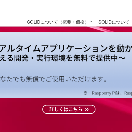
SOLIDについて（概要・価格）
SOLIDについ
SOLID評価版のご紹介・お申込み
対応SoCとRTOS一覧
カタログ・資料配布
SOLIDご提供プラン
SOLID概要
SOLID for Ras
SOLID 
SOLID
マニュ
TIP
詳しくはこちら
詳しくはこちら