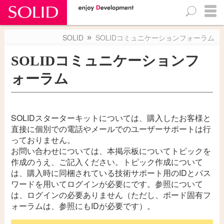
検
SOLIDについて（概要・価格）
SOLID
SOLIDコミュニケーションフォーラム
索:
SOLID概要
SOLIDコミュニケーションフ
カタログ・資料配布
SOLIDご提供プラン
ォーラム
対応SoCとRTOS一覧
SOLID評価版のご紹介・お申込み
SOLIDスターターキットについては、購入したお客様と
SOLIDについて（技術情報）
直接に個別での電話やメールでのユーザーサポートは行
マニュアル
っておりません。
SOLID更新履歴
お問い合わせについては、本掲示板についてトピックを
作成のうえ、ご記入ください。トピック作成について
SOLID アカデミー
は、購入時に同梱されている技術サポート用のIDとパス
SOLID for Raspberry Pi 4
ワードを用いてログインが必要にです。参照について
TIPS
は、ログインの必要ありません（ただし、ボード固有フ
ォーラムは、参照にもIDが必要です）。
FAQs
京都マイクロコンピュータ