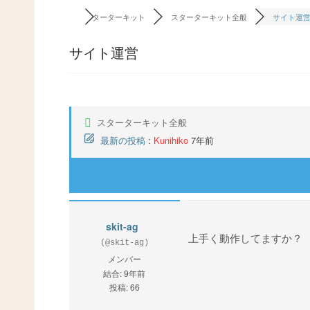
スターターキット
スターターキット全般
サイト運
サイト運営
スターターキット全般
最新の投稿
:
Kunihiko
7年前
skit-ag
上手く動作してますか？
(@skit-ag)
メンバー
結合: 9年前
投稿: 66