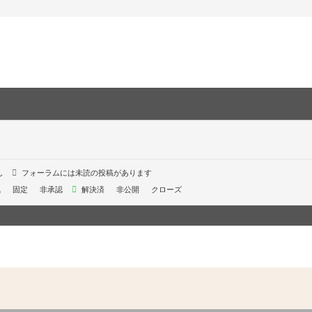
ん
フォーラムには未読の投稿があります
気
固定
非承認
解決済
非公開
クローズ