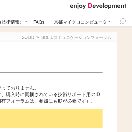
て（技術情報）
FAQs
京都マイクロコンピュータ
検
pberry Pi 4
アカデミー
更新履歴
アル
S
メールマガジン
問い合わせ
索:
SOLID
SOLIDコミュニケーションフォーラム
行っておりません。
、購入時に同梱されている技術サポート用のID
有フォーラムは、参照にもIDが必要です）。