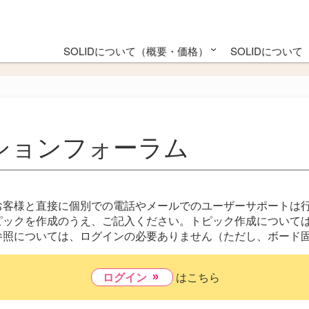
SOLIDについて（概要・価格）
SOLIDについ
SOLID評価版のご紹介・お申込み
対応SoCとRTOS一覧
カタログ・資料配布
SOLIDご提供プラン
SOLID概要
SOLID for Ras
SOLID 
SOLID
マニュ
TIP
ーションフォーラム
たお客様と直接に個別での電話やメールでのユーザーサポートは
ックを作成のうえ、ご記入ください。トピック作成については
照については、ログインの必要ありません（ただし、ボード固
ログイン
はこちら