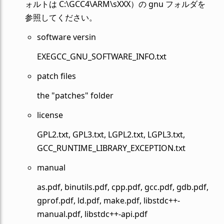
ォルトは C:\GCC4\ARM\sXXX）の gnu フォルダを
参照してください。
software versin
EXEGCC_GNU_SOFTWARE_INFO.txt
patch files
the "patches" folder
license
GPL2.txt, GPL3.txt, LGPL2.txt, LGPL3.txt,
GCC_RUNTIME_LIBRARY_EXCEPTION.txt
manual
as.pdf, binutils.pdf, cpp.pdf, gcc.pdf, gdb.pdf,
gprof.pdf, ld.pdf, make.pdf, libstdc++-
manual.pdf, libstdc++-api.pdf