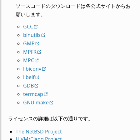
ソースコードのダウンロードは各公式サイトからお
願いします。
GCC
binutils
GMP
MPFR
MPC
libiconv
libelf
GDB
termcap
GNU make
ライセンスの詳細は以下の通りです。
The NetBSD Project
LLVM/Clang Project