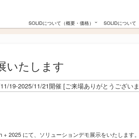
SOLIDについて（概要・価格）
SOLIDについ
SOLID評価版のご紹介・お申込み
対応SoCとRTOS一覧
カタログ・資料配布
SOLIDご提供プラン
SOLID概要
SOLID for Ras
SOLID 
SOLID
マニュ
TIP
 に出展いたします
5/11/19-2025/11/21開催 [ご来場ありがとうござい
h + 2025 にて、ソリューションデモ展示をいたします