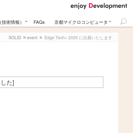
て（技術情報）
FAQs
京都マイクロコンピュータ
検
pberry Pi 4
アカデミー
更新履歴
アル
S
メールマガジン
問い合わせ
索:
SOLID
event
Edge Tech+ 2025 に出展いたします
ました]
。