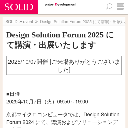
検
SOLIDについて（概要・価格）
SOLID
event
Design Solution Forum 2025 にて講演・出展
索:
SOLID概要
Design Solution Forum 2025 に
カタログ・資料配布
SOLIDご提供プラン
て講演・出展いたします
対応SoCとRTOS一覧
SOLID評価版のご紹介・お申込み
2025/10/07開催 [ご来場ありがとうございま
SOLIDについて（技術情報）
した]
マニュアル
SOLID更新履歴
■日時
SOLID アカデミー
2025年10月7日（火）09:50～19:00
SOLID for Raspberry Pi 4
TIPS
京都マイクロコンピュータでは、Design Solution
FAQs
Forum 2024 にて、講演およびソリューションデ
京都マイクロコンピュータ